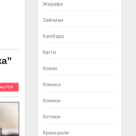
Жирафи
Зайчики
Капібара
Квіти
ка”
Коали
Комахи
му PDF
Коники
Котики
Крокодили