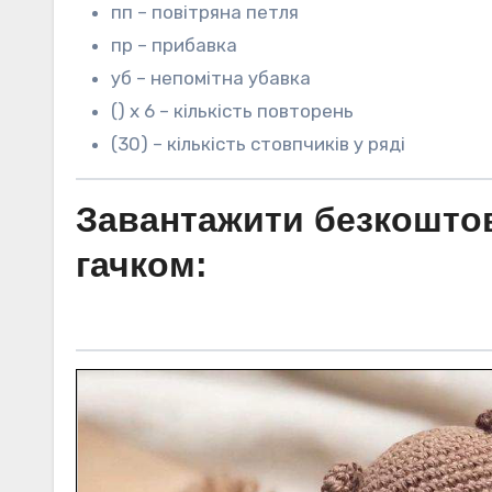
пп – повітряна петля
пр – прибавка
уб – непомітна убавка
() х 6 – кількість повторень
(30) – кількість стовпчиків у ряді
Завантажити безкошто
гачком: