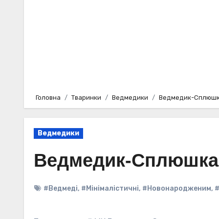
Головна
Тваринки
Ведмедики
Ведмедик-Сплюш
Ведмедики
Ведмедик-Сплюшка
#Ведмеді
,
#Мінімалістичні
,
#Новонародженим
,