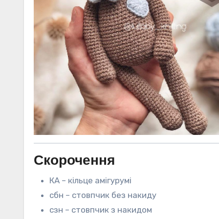
Скорочення
КА – кільце амігурумі
сбн – стовпчик без накиду
сзн – стовпчик з накидом