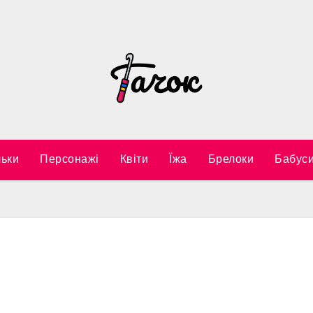
ьки
Персонажі
Квіти
Їжа
Брелоки
Бабуси