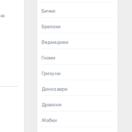
Бички
ня
Брелоки
Ведмедики
Гноми
Гризуни
Динозаври
Дракони
Жабки