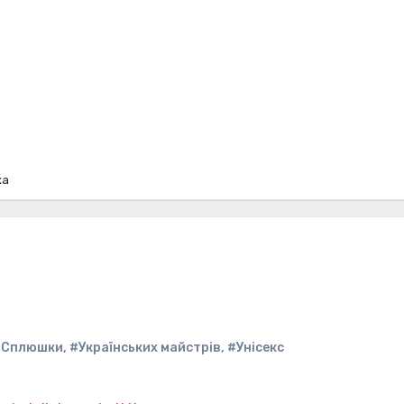
ка
#Сплюшки
,
#Українських майстрів
,
#Унісекс