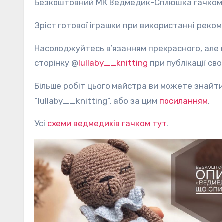
Безкоштовний МК Ведмедик-Сплюшка гачком
Зріст готової іграшки при використанні реком
Насолоджуйтесь в’язанням прекрасного, але н
сторінку @
lullaby__knitting
при публікації сво
Більше робіт цього майстра ви можете знайти
“lullaby__knitting”, або за цим
посиланням
.
Усі
схеми ведмедиків гачком тут
.