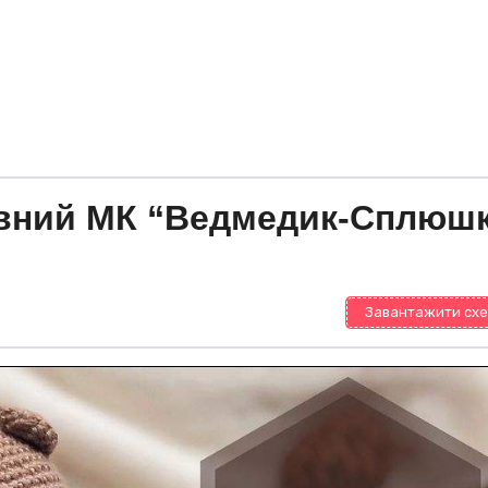
вний МК “Ведмедик-Сплюш
Завантажити схе