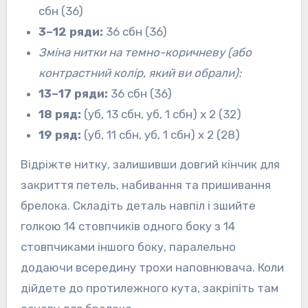
сбн (36)
3–12 ряди:
36 сбн (36)
Зміна нитки на темно-коричневу (або
контрастний колір, який ви обрали):
13–17 ряди:
36 сбн (36)
18 ряд:
(уб, 13 сбн, уб, 1 сбн) х 2 (32)
19 ряд:
(уб, 11 сбн, уб, 1 сбн) х 2 (28)
Відріжте нитку, залишивши довгий кінчик для
закриття петель, набивання та пришивання
брелока. Складіть деталь навпіл і зшийте
голкою 14 стовпчиків одного боку з 14
стовпчиками іншого боку, паралельно
додаючи всередину трохи наповнювача. Коли
дійдете до протилежного кута, закріпіть там