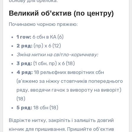
основу для брелока.
Великий об’єктив (по центру)
Починаємо чорною пряжею:
1 row:
6 сбн в КА (6)
2 ряд:
(пр) х 6 (12)
Зміна нитки на світло-коричневу:
3 ряд:
(1 сбн, пр) х 6 (18)
4 ряд:
18 рельєфних виворітних сбн
(в’яжемо за ніжку стовпчиків попереднього
ряду, вводячи гачок з вивороту на виворіт)
(18)
5 ряд:
18 сбн (18)
Відріжте нитку, закріпіть і залишіть довгий
кінчик для пришивання. Пришийте об’єктив