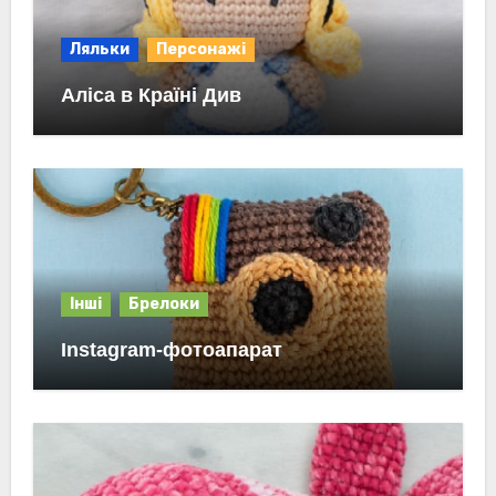
Ляльки
Персонажі
Аліса в Країні Див
Інші
Брелоки
Instagram-фотоапарат