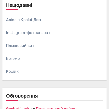
Нещодавні
Аліса в Країні Див
Instagram-фотоапарат
Плюшевий кит
Бегемот
Кошик
Обговорення
Gachok.Work
до
Патріотичний зайчик