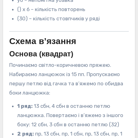
уб – непомітна убавка
() х 6 – кількість повторень
(30) – кількість стовпчиків у ряді
Схема в’язання
Основа (квадрат)
Починаємо світло-коричневою пряжею.
Набираємо ланцюжок із 15 пп. Пропускаємо
першу петлю від гачка та в’яжемо по обидва
боки ланцюжка:
1 ряд:
13 сбн, 4 сбн в останню петлю
ланцюжка. Повертаємо і в’яжемо з іншого
боку: 12 сбн, 3 сбн в останню петлю (32)
2 ряд:
пр, 13 сбн, пр, 1 сбн, пр, 13 сбн, пр, 1