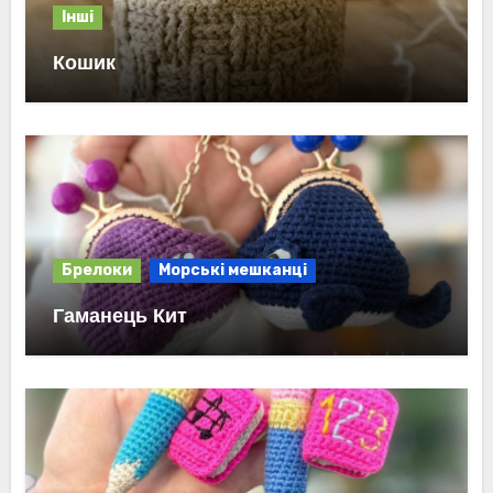
Інші
Кошик
Брелоки
Морські мешканці
Гаманець Кит