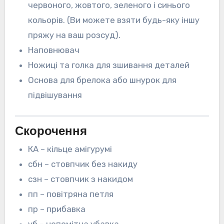
червоного, жовтого, зеленого і синього
кольорів. (Ви можете взяти будь-яку іншу
пряжу на ваш розсуд).
Наповнювач
Ножиці та голка для зшивання деталей
Основа для брелока або шнурок для
підвішування
Скорочення
КА – кільце амігурумі
сбн – стовпчик без накиду
сзн – стовпчик з накидом
пп – повітряна петля
пр – прибавка