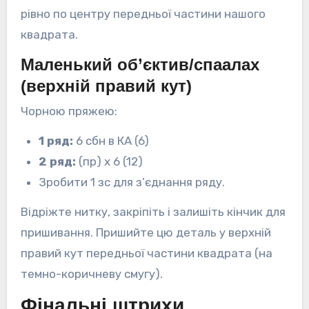
рівно по центру передньої частини нашого
квадрата.
Маленький об’єктив/спаалах
(верхній правий кут)
Чорною пряжею:
1 ряд:
6 сбн в КА (6)
2 ряд:
(пр) х 6 (12)
Зробити 1 зс для з’єднання ряду.
Відріжте нитку, закріпіть і залишіть кінчик для
пришивання. Пришийте цю деталь у верхній
правий кут передньої частини квадрата (на
темно-коричневу смугу).
Фінальні штрихи