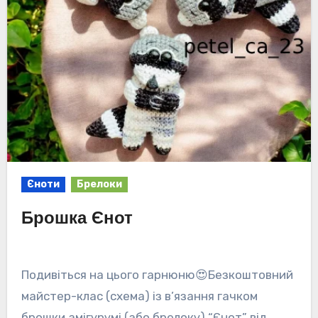
Єноти
Брелоки
Брошка Єнот
Подивіться на цього гарнюню😍Безкоштовний
майстер-клас (схема) із в’язання гачком
брошки амігурумі (або брелоку) “Єнот” від