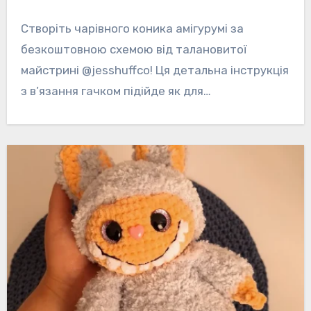
Створіть чарівного коника амігурумі за
безкоштовною схемою від талановитої
майстрині @jesshuffco! Ця детальна інструкція
з в’язання гачком підійде як для…