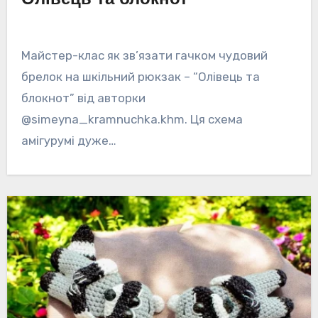
Майстер-клас як зв’язати гачком чудовий
брелок на шкільний рюкзак – “Олівець та
блокнот” від авторки
@simeyna_kramnuchka.khm. Ця схема
амігурумі дуже…