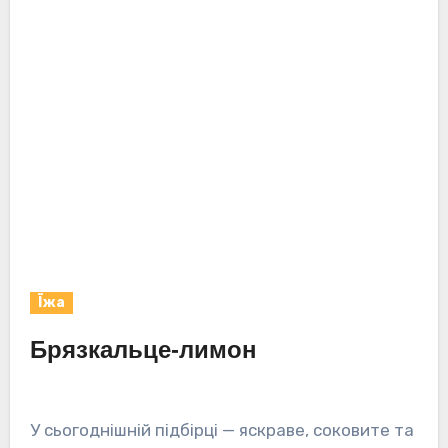
Їжа
Брязкальце-лимон
У сьогоднішній підбірці — яскраве, соковите та