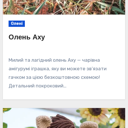
Олені
Олень Аху
Милий та лагідний олень Аху — чарівна
амігурумі іграшка, яку ви можете зв’язати
гачком за цією безкоштовною схемою!
Детальний покроковий…