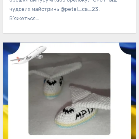
чудових майстринь @petel_ca_23 .
В’яжеться…