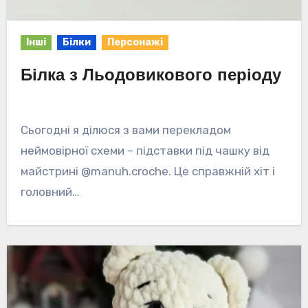
Інші
Білки
Персонажі
Білка з Льодовикового періоду
Сьогодні я ділюся з вами перекладом
неймовірної схеми – підставки під чашку від
майстрині @manuh.croche. Це справжній хіт і
головний…