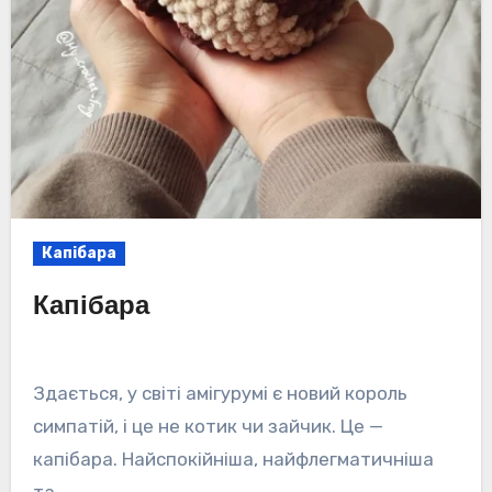
Капібара
Капібара
Здається, у світі амігурумі є новий король
симпатій, і це не котик чи зайчик. Це —
капібара. Найспокійніша, найфлегматичніша
та…