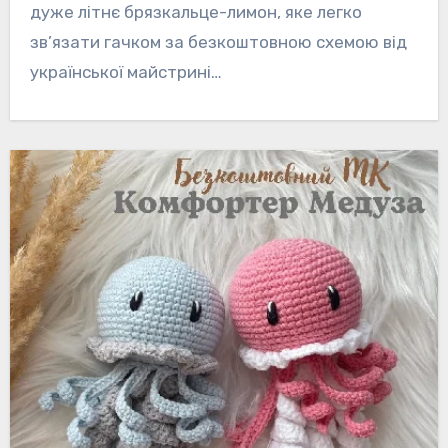
дуже літнє брязкальце-лимон, яке легко
зв’язати гачком за безкоштовною схемою від
української майстрині…