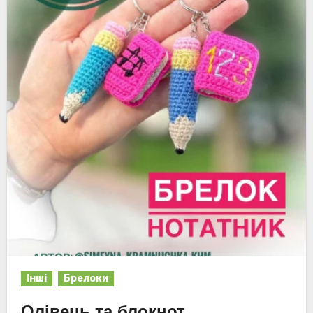
Інші
Брелоки
Олівець та блокнот