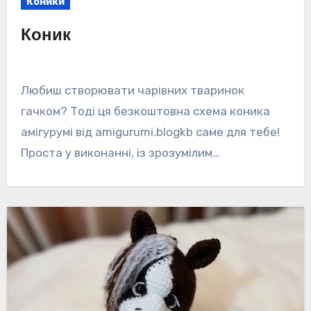
Коники
Коник
Любиш створювати чарівних тваринок
гачком? Тоді ця безкоштовна схема коника
амігурумі від amigurumi.blogkb саме для тебе!
Проста у виконанні, із зрозумілим…