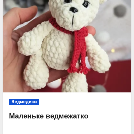
Ведмедики
Маленьке ведмежатко