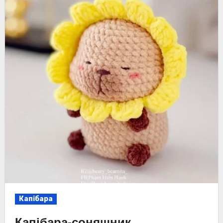
Капібара
Капібара-соняшник