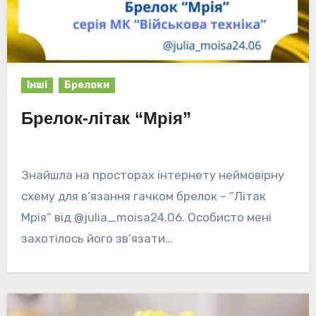
Інші
Брелоки
Брелок-літак “Мрія”
Знайшла на просторах інтернету неймовірну
схему для в’язання гачком брелок – “Літак
Мрія” від @julia_moisa24.06. Особисто мені
захотілось його зв’язати…