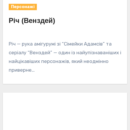
Персонажі
Річ (Венздей)
Річ — рука амігурумі зі “Сімейки Адамсів” та
серіалу “Венздей” — один із найупізнаваніших і
найцікавіших персонажів, який неодмінно
приверне…