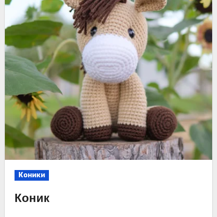
Коники
Коник