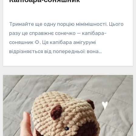
Тримайте ще одну порцію мімімішності. Цього
разу це справжнє сонечко — капібара-
соняшник 🌻. Ця капібара амігурумі
відрізняється від попередньої: вона…