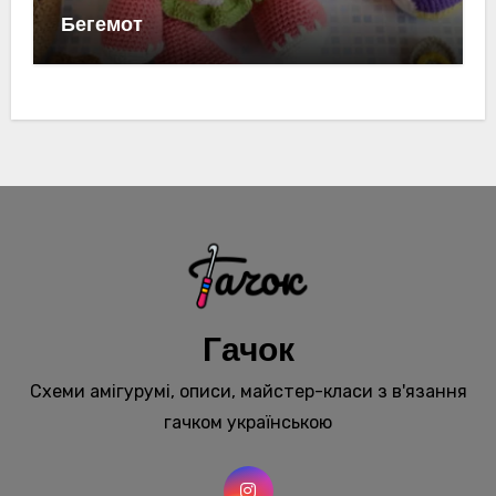
Бегемот
Гачок
Схеми амігурумі, описи, майстер-класи з в'язання
гачком українською