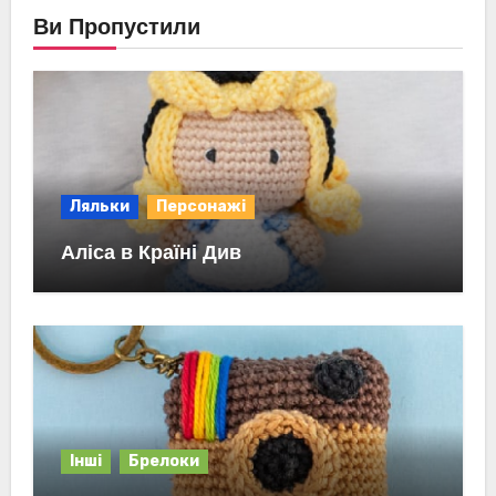
Ви Пропустили
Ляльки
Персонажі
Аліса в Країні Див
Інші
Брелоки