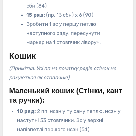
сбн (84)
15 ряд:
(пр, 13 сбн) х 6 (90)
Зробити 1 зс у першу петлю
наступного ряду, пересунути
маркер на 1 стовпчик ліворуч.
Кошик
(Примітка: Усі пп на початку рядів стінок не
рахуються як стовпчик!)
Маленький кошик (Стінки, кант
та ручки):
10 ряд:
2 пп, нсзн у ту саму петлю, нсзн у
наступні 53 стовпчики. Зс у верхні
напівпетлі першого нсзн (54)