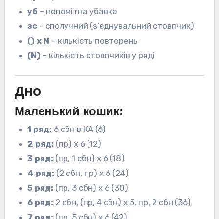
уб
– непомітна убавка
зс
– сполучний (з’єднувальний стовпчик)
() х N
– кількість повторень
(N)
– кількість стовпчиків у ряді
Дно
Маленький кошик:
1 ряд:
6 сбн в КА (6)
2 ряд:
(пр) х 6 (12)
3 ряд:
(пр, 1 сбн) х 6 (18)
4 ряд:
(2 сбн, пр) х 6 (24)
5 ряд:
(пр, 3 сбн) х 6 (30)
6 ряд:
2 сбн, (пр, 4 сбн) х 5, пр, 2 сбн (36)
7 ряд:
(пр, 5 сбн) х 6 (42)