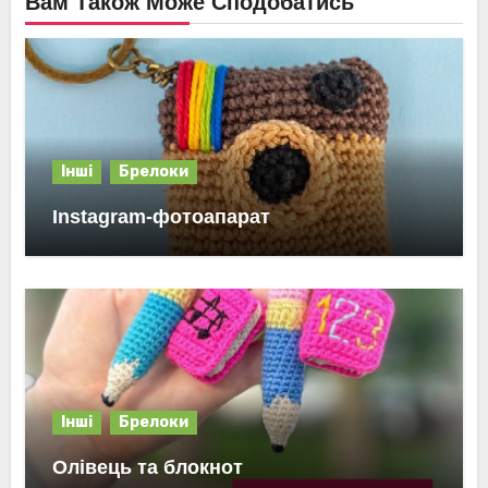
Вам Також Може Сподобатись
Інші
Брелоки
Instagram-фотоапарат
Інші
Брелоки
Олівець та блокнот