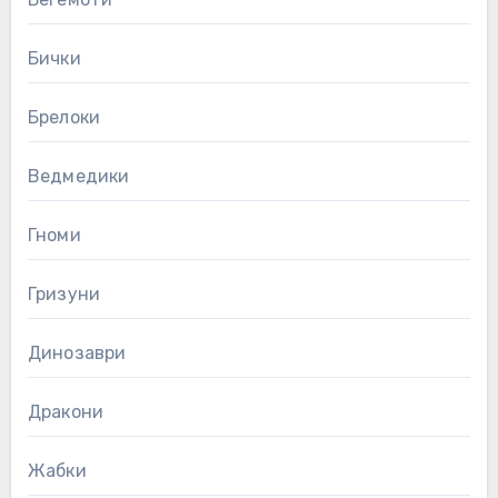
Бички
Брелоки
Ведмедики
Гноми
Гризуни
Динозаври
Дракони
Жабки