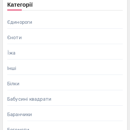
Категорії
Єдинороги
Єноти
Їжа
Інші
Білки
Бабусині квадрати
Баранчики
Бегемоти