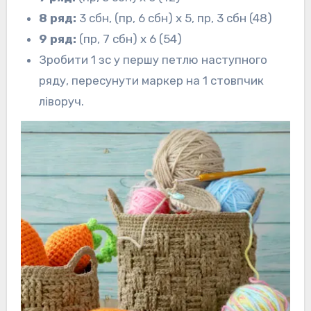
8 ряд:
3 сбн, (пр, 6 сбн) х 5, пр, 3 сбн (48)
9 ряд:
(пр, 7 сбн) х 6 (54)
Зробити 1 зс у першу петлю наступного
ряду, пересунути маркер на 1 стовпчик
ліворуч.