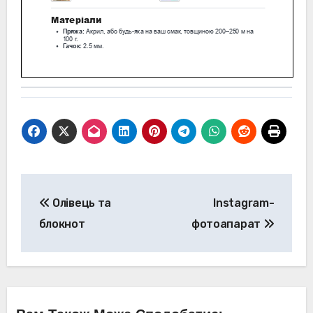
Навігація
Олівець та
Instagram-
записів
блокнот
фотоапарат