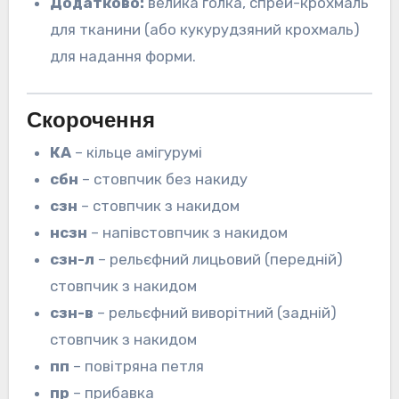
Додатково:
велика голка, спрей-крохмаль
для тканини (або кукурудзяний крохмаль)
для надання форми.
Скорочення
КА
– кільце амігурумі
сбн
– стовпчик без накиду
сзн
– стовпчик з накидом
нсзн
– напівстовпчик з накидом
сзн-л
– рельєфний лицьовий (передній)
стовпчик з накидом
сзн-в
– рельєфний виворітний (задній)
стовпчик з накидом
пп
– повітряна петля
пр
– прибавка