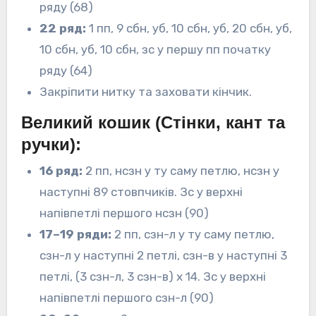
ряду (68)
22 ряд:
1 пп, 9 сбн, уб, 10 сбн, уб, 20 сбн, уб,
10 сбн, уб, 10 сбн, зс у першу пп початку
ряду (64)
Закріпити нитку та заховати кінчик.
Великий кошик (Стінки, кант та
ручки):
16 ряд:
2 пп, нсзн у ту саму петлю, нсзн у
наступні 89 стовпчиків. Зс у верхні
напівпетлі першого нсзн (90)
17–19 ряди:
2 пп, сзн-л у ту саму петлю,
сзн-л у наступні 2 петлі, сзн-в у наступні 3
петлі, (3 сзн-л, 3 сзн-в) х 14. Зс у верхні
напівпетлі першого сзн-л (90)