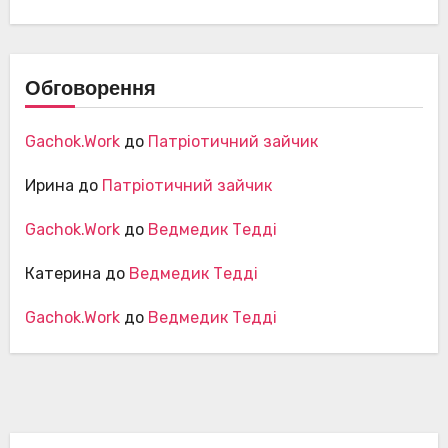
Обговорення
Gachok.Work
до
Патріотичний зайчик
Ирина
до
Патріотичний зайчик
Gachok.Work
до
Ведмедик Тедді
Катерина
до
Ведмедик Тедді
Gachok.Work
до
Ведмедик Тедді