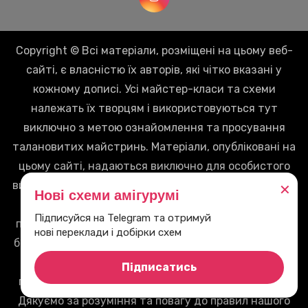
Copyright © Всі матеріали, розміщені на цьому веб-
сайті, є власністю їх авторів, які чітко вказані у
кожному дописі. Усі майстер-класи та схеми
належать їх творцям і використовуються тут
виключно з метою ознайомлення та просування
талановитих майстринь. Матеріали, опубліковані на
цьому сайті, надаються виключно для особистого
використання. Будь-яке інше використання, таке як
✕
Нові схеми амігурумі
копіювання, несанкціоноване поширення, зміна,
Підписуйся на Telegram та отримуй
перепродаж чи будь-яка інша форма використання
нові переклади і добірки схем
без письмового дозволу власників авторських прав,
заборонено. Ми пильно стежимо за дотриманням
Підписатись
правил і віримо у взаємне повагу до творчої праці.
Дякуємо за розуміння та повагу до правил нашого