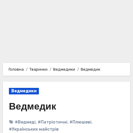
Головна
Тваринки
Ведмедики
Ведмедик
Ведмедики
Ведмедик
#Ведмеді
,
#Патріотичні
,
#Плюшеві
,
#Українських майстрів