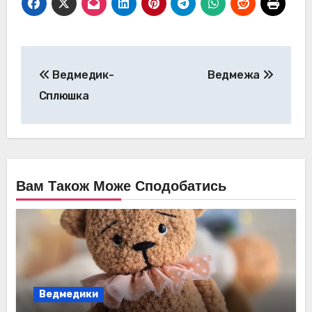
Навігація
Ведмедик-
Ведмежа
записів
Сплюшка
Вам Також Може Сподобатись
Ведмедики