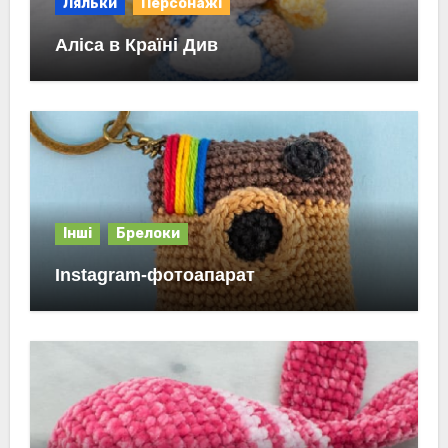
Ляльки
Персонажі
Аліса в Країні Див
Інші
Брелоки
Instagram-фотоапарат