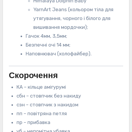
Himalaya Dolphin Baby
YarnArt Jeans (кольором тіла для
утягування, чорного і білого для
вишивання мордочки);
Гачок 4мм, 3,5мм;
Безпечні очі 14 мм;
Наповнювач (холофайбер).
Скорочення
КА – кільце амігурумі
сбн – стовпчик без накиду
сзн – стовпчик з накидом
пп – повітряна петля
пр – прибавка
уб – непомітна убавка