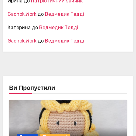
Ирина
до
Патріотичний зайчик
Gachok.Work
до
Ведмедик Тедді
Катерина
до
Ведмедик Тедді
Gachok.Work
до
Ведмедик Тедді
Ви Пропустили