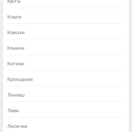
Квіти
Коали
Комахи
Коники
Котики
Крокодили
Лінивці
Леви
Лисички