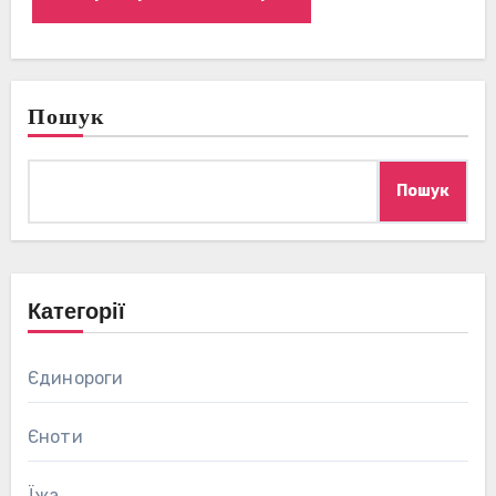
Пошук
Пошук
Категорії
Єдинороги
Єноти
Їжа