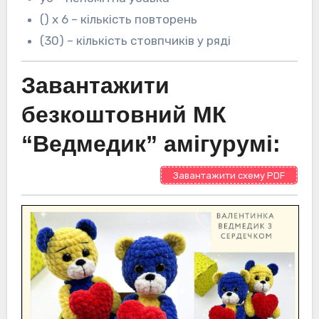
() х 6 – кількість повторень
(30) – кількість стовпчиків у ряді
Завантажити
безкоштовний МК
“Ведмедик” амігурумі:
Завантажити схему PDF