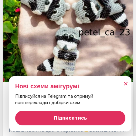
✕
Нові схеми амігурумі
Єноти
Брелоки
Підписуйся на Telegram та отримуй
нові переклади і добірки схем
Брошка Єнот
Підписатись
Подивіться на цього гарнюню
Безкоштовний