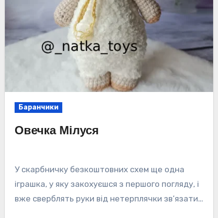
Баранчики
Овечка Мілуся
У скарбничку безкоштовних схем ще одна
іграшка, у яку закохуєшся з першого погляду, і
вже сверблять руки від нетерплячки зв’язати…