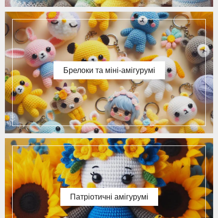
Брелоки та міні-амігурумі
Патріотичні амігурумі