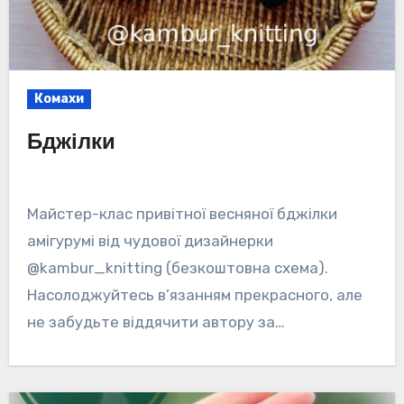
Комахи
Бджілки
Майстер-клас привітної весняної бджілки
амігурумі від чудової дизайнерки
@kambur_knitting (безкоштовна схема).
Насолоджуйтесь в’язанням прекрасного, але
не забудьте віддячити автору за…