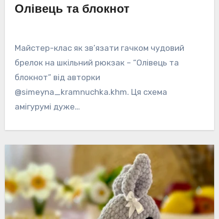
Олівець та блокнот
Майстер-клас як зв’язати гачком чудовий
брелок на шкільний рюкзак – “Олівець та
блокнот” від авторки
@simeyna_kramnuchka.khm. Ця схема
амігурумі дуже…