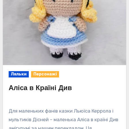
Ляльки
Персонажі
Аліса в Країні Див
Для маленьких фанів казки Льюїса Керрола і
мультиків Дісней – маленька Аліса в країні Див
амігурумі за нашим перекладом. Ця…