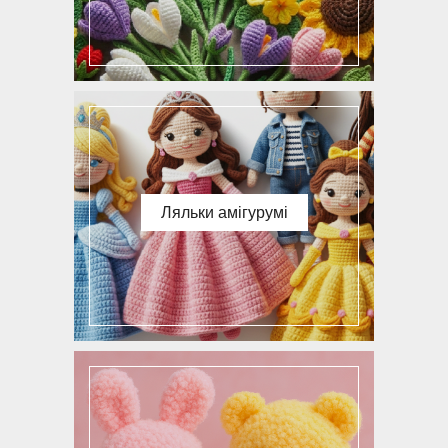
Ляльки амігурумі