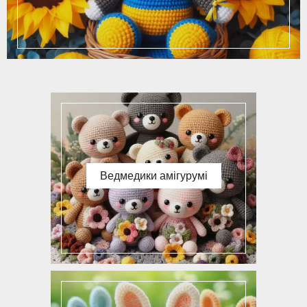
Ведмедики амігурумі