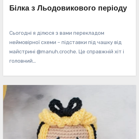
Білка з Льодовикового періоду
Сьогодні я ділюся з вами перекладом
неймовірної схеми – підставки під чашку від
майстрині @manuh.croche. Це справжній хіт і
головний…