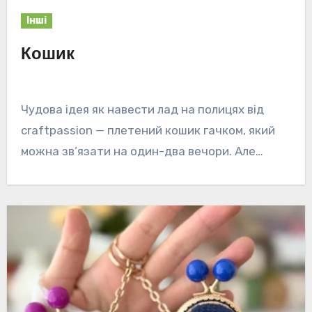
Інші
Кошик
Чудова ідея як навести лад на полицях від
craftpassion — плетений кошик гачком, який
можна зв’язати на один-два вечори. Але…