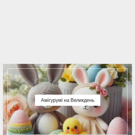
Амігурумі на Великдень