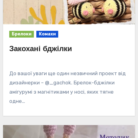
Брелоки
Комахи
Закохані бджілки
До вашої уваги ще один незвичний проект від
дизайнерки – @_gachok. Брелок-бджілки
амігурумі з магнітиками у носі, яких тягне
одне…