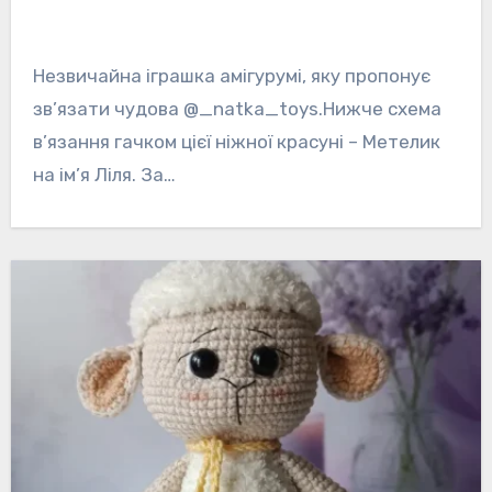
Незвичайна іграшка амігурумі, яку пропонує
зв’язати чудова @_natka_toys.Нижче схема
в’язання гачком цієї ніжної красуні – Метелик
на ім’я Ліля. За…