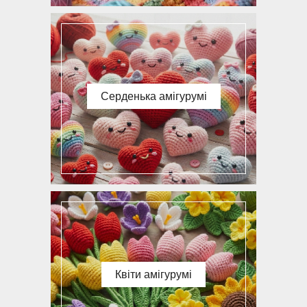
Серденька амігурумі
Квіти амігурумі