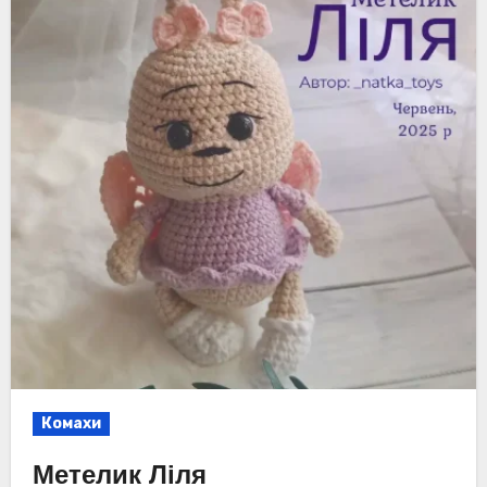
Комахи
Метелик Ліля