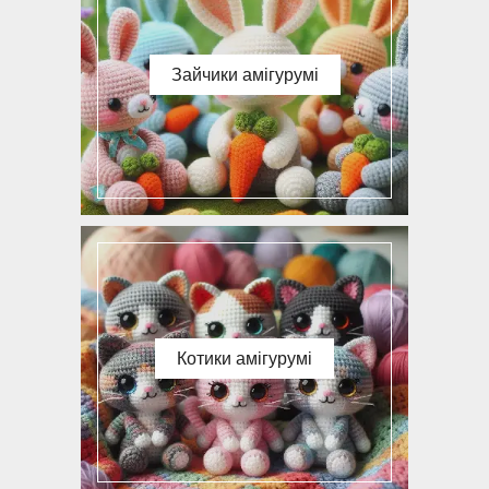
Зайчики амігурумі
Котики амігурумі