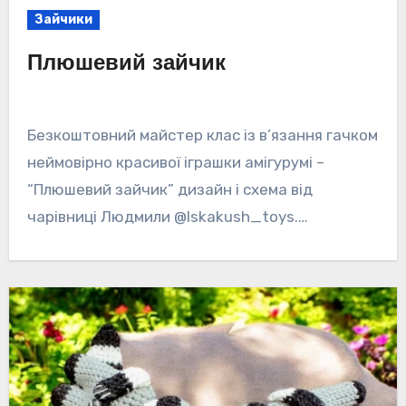
Зайчики
Плюшевий зайчик
Безкоштовний майстер клас із в’язання гачком
неймовірно красивої іграшки амігурумі –
“Плюшевий зайчик” дизайн і схема від
чарівниці Людмили @lskakush_toys.…