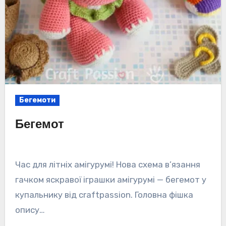
Бегемоти
Бегемот
Час для літніх амігурумі! Нова схема в’язання
гачком яскравої іграшки амігурумі — бегемот у
купальнику від craftpassion. Головна фішка
опису…