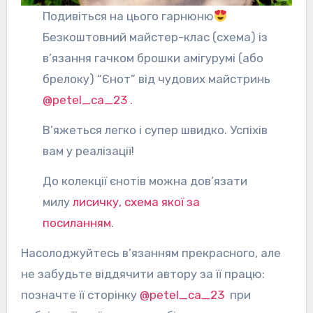
Подивіться на цього гарнюню
Безкоштовний майстер-клас (схема) із
в’язання гачком брошки амігурумі (або
брелоку) “Єнот” від чудових майстринь
@petel_ca_23
.
В’яжеться легко і супер швидко. Успіхів
вам у реалізації!
До колекції єнотів можна дов’язати
милу
лисичку, схема якої за
посиланням
.
Насолоджуйтесь в’язанням прекрасного, але
не забудьте віддячити автору за її працю:
позначте її сторінку
@petel_ca_23
при