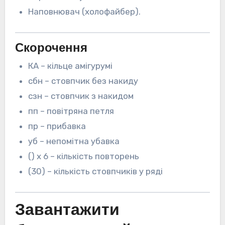
Наповнювач (холофайбер).
Скорочення
КА – кільце амігурумі
сбн – стовпчик без накиду
сзн – стовпчик з накидом
пп – повітряна петля
пр – прибавка
уб – непомітна убавка
() х 6 – кількість повторень
(30) – кількість стовпчиків у ряді
Завантажити