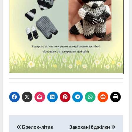
Навігація
Брелок-літак
Закохані бджілки