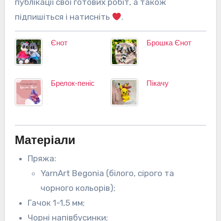
публікації свої готових робіт, а також
підпишіться і натисніть
.
Єнот
Брошка Єнот
Брелок-пеніс
Пікачу
Матеріали
Пряжа:
YarnArt Begonia (білого, сірого та
чорного кольорів);
Гачок 1-1,5 мм;
Чорні напівбусинки;