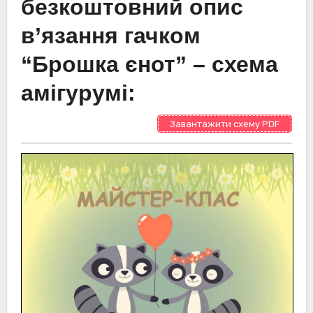
безкоштовний опис
в’язання гачком
“Брошка єнот” – схема
амігурумі:
Завантажити схему PDF