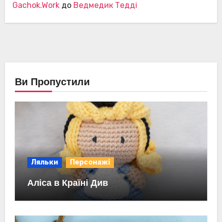
Gachok.Work
до
Ведмедик Тедді
Ви Пропустили
Ляльки
Персонажі
Аліса в Країні Див