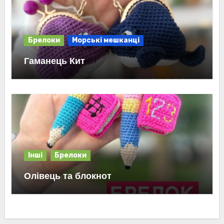
Брелоки
Морські мешканці
Гаманець Кит
Інші
Брелоки
Олівець та блокнот