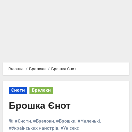
Головна
Брелоки
Брошка Єнот
Єноти
Брелоки
Брошка Єнот
#Єноти
,
#Брелоки
,
#Брошки
,
#Маленькі
,
#Українських майстрів
,
#Унісекс