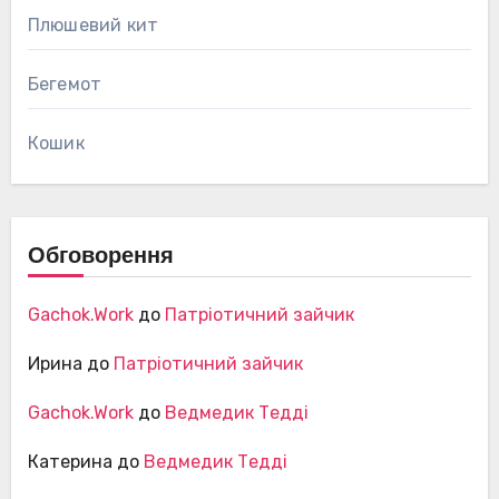
Плюшевий кит
Бегемот
Кошик
Обговорення
Gachok.Work
до
Патріотичний зайчик
Ирина
до
Патріотичний зайчик
Gachok.Work
до
Ведмедик Тедді
Катерина
до
Ведмедик Тедді