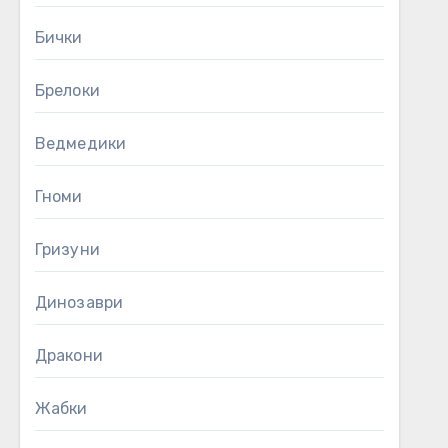
Бички
Брелоки
Ведмедики
Гноми
Гризуни
Динозаври
Дракони
Жабки