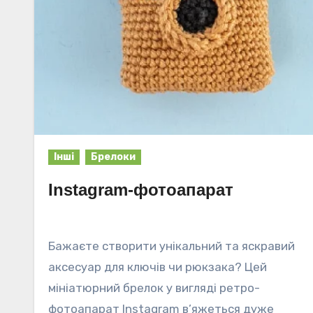
Інші
Брелоки
Instagram-фотоапарат
Бажаєте створити унікальний та яскравий
аксесуар для ключів чи рюкзака? Цей
мініатюрний брелок у вигляді ретро-
фотоапарат Instagram в’яжеться дуже