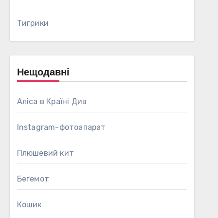
Тигрики
Нещодавні
Аліса в Країні Див
Instagram-фотоапарат
Плюшевий кит
Бегемот
Кошик