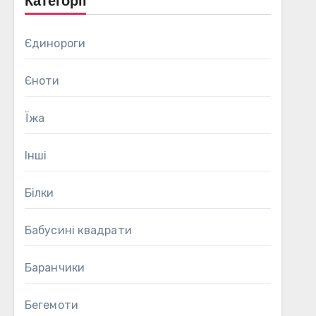
Категорії
Єдинороги
Єноти
Їжа
Інші
Білки
Бабусині квадрати
Баранчики
Бегемоти