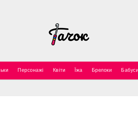
ьки
Персонажі
Квіти
Їжа
Брелоки
Бабуси