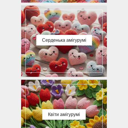
Серденька амігурумі
Квіти амігурумі