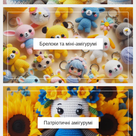
Брелоки та міні-амігурумі
Патріотичні амігурумі