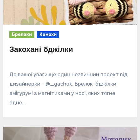
Брелоки
Комахи
Закохані бджілки
До вашої уваги ще один незвичний проект від
дизайнерки – @_gachok. Брелок-бджілки
амігурумі з магнітиками у носі, яких тягне
одне…