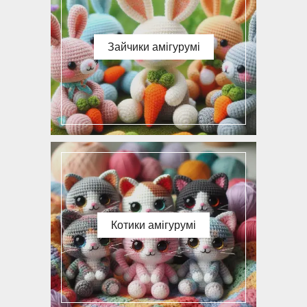
Зайчики амігурумі
Котики амігурумі