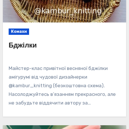
Комахи
Бджілки
Майстер-клас привітної весняної бджілки
амігурумі від чудової дизайнерки
@kambur_knitting (безкоштовна схема).
Насолоджуйтесь в’язанням прекрасного, але
не забудьте віддячити автору за…