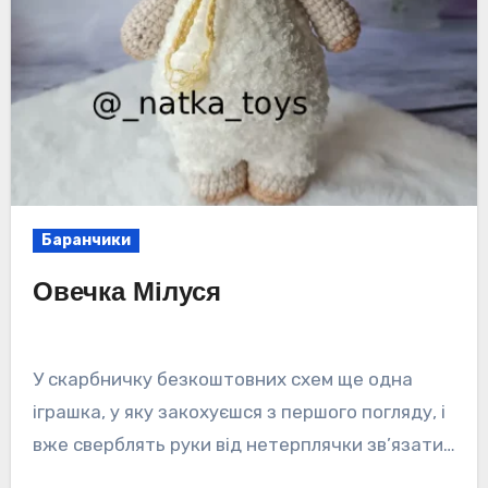
Баранчики
Овечка Мілуся
У скарбничку безкоштовних схем ще одна
іграшка, у яку закохуєшся з першого погляду, і
вже сверблять руки від нетерплячки зв’язати…