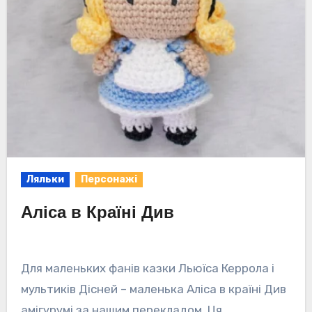
Ляльки
Персонажі
Аліса в Країні Див
Для маленьких фанів казки Льюїса Керрола і
мультиків Дісней – маленька Аліса в країні Див
амігурумі за нашим перекладом. Ця…