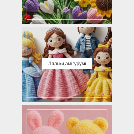
Ляльки амігурумі