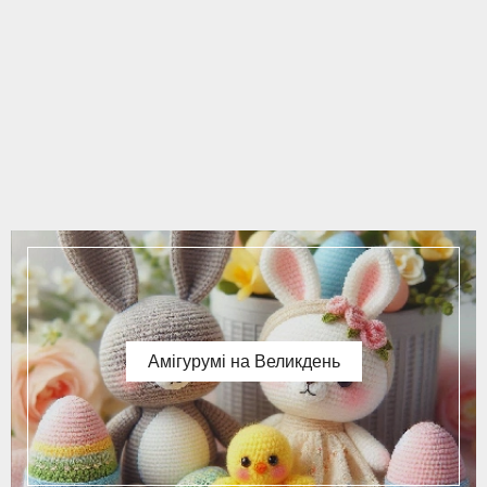
Амігурумі на Великдень