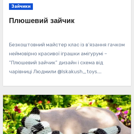
Зайчики
Плюшевий зайчик
Безкоштовний майстер клас із в’язання гачком
неймовірно красивої іграшки амігурумі –
“Плюшевий зайчик” дизайн і схема від
чарівниці Людмили @lskakush_toys.…