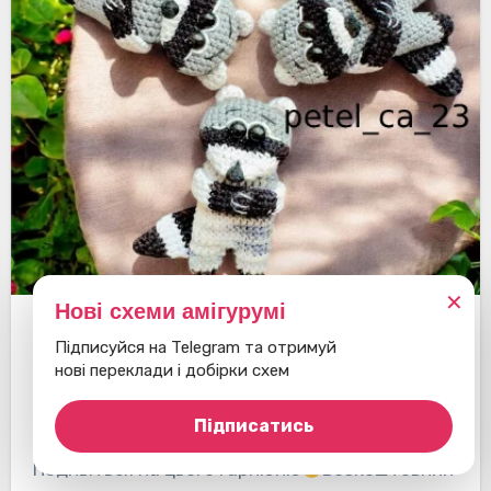
✕
Нові схеми амігурумі
Єноти
Брелоки
Підписуйся на Telegram та отримуй
нові переклади і добірки схем
Брошка Єнот
Підписатись
Подивіться на цього гарнюню
Безкоштовний