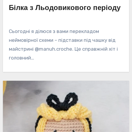
Білка з Льодовикового періоду
Сьогодні я ділюся з вами перекладом
неймовірної схеми – підставки під чашку від
майстрині @manuh.croche. Це справжній хіт і
головний…