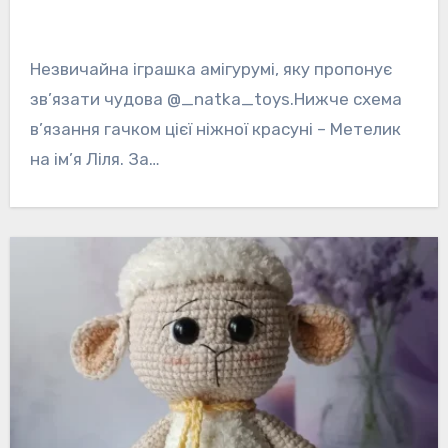
Незвичайна іграшка амігурумі, яку пропонує
зв’язати чудова @_natka_toys.Нижче схема
в’язання гачком цієї ніжної красуні – Метелик
на ім’я Ліля. За…