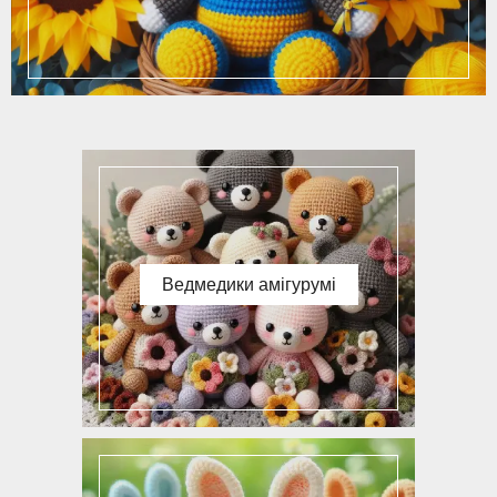
Ведмедики амігурумі