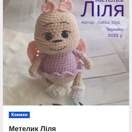
Комахи
Метелик Ліля