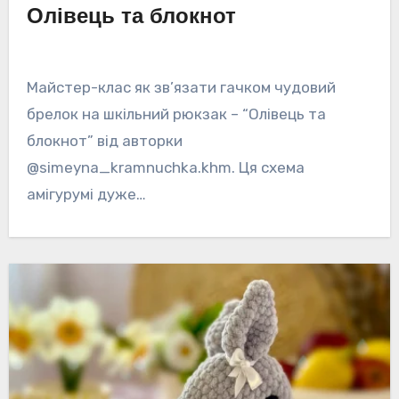
Олівець та блокнот
Майстер-клас як зв’язати гачком чудовий
брелок на шкільний рюкзак – “Олівець та
блокнот” від авторки
@simeyna_kramnuchka.khm. Ця схема
амігурумі дуже…