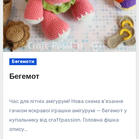
Бегемоти
Бегемот
Час для літніх амігурумі! Нова схема в’язання
гачком яскравої іграшки амігурумі — бегемот у
купальнику від craftpassion. Головна фішка
опису…