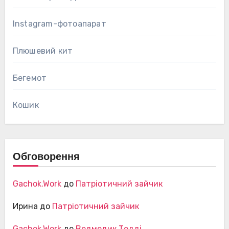
Instagram-фотоапарат
Плюшевий кит
Бегемот
Кошик
Обговорення
Gachok.Work
до
Патріотичний зайчик
Ирина
до
Патріотичний зайчик
Gachok.Work
до
Ведмедик Тедді