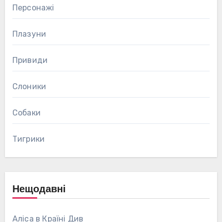
Персонажі
Плазуни
Привиди
Слоники
Собаки
Тигрики
Нещодавні
Аліса в Країні Див