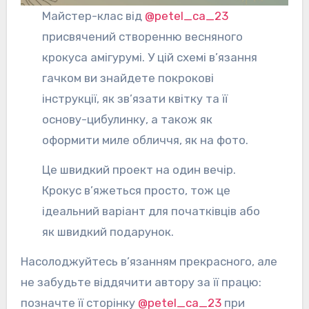
Майстер-клас від
@petel_ca_23
присвячений створенню весняного
крокуса амігурумі. У цій схемі в’язання
гачком ви знайдете покрокові
інструкції, як зв’язати квітку та її
основу-цибулинку, а також як
оформити миле обличчя, як на фото.
Це швидкий проект на один вечір.
Крокус в’яжеться просто, тож це
ідеальний варіант для початківців або
як швидкий подарунок.
Насолоджуйтесь в’язанням прекрасного, але
не забудьте віддячити автору за її працю:
позначте її сторінку
@petel_ca_23
при