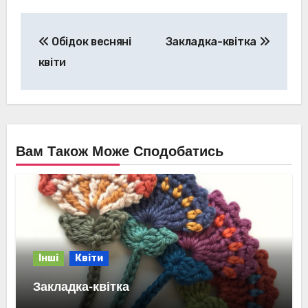
Навігація
Обідок весняні
Закладка-квітка
записів
квіти
Вам Також Може Сподобатись
Інші
Квіти
Закладка-квітка