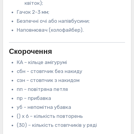
квіток);
Гачок 2-3 мм;
Безпечні очі або напівбусини;
Наповнювач (холофайбер).
Скорочення
КА – кільце амігурумі
сбн – стовпчик без накиду
сзн – стовпчик з накидом
пп – повітряна петля
пр – прибавка
уб – непомітна убавка
() х 6 – кількість повторень
(30) – кількість стовпчиків у ряді