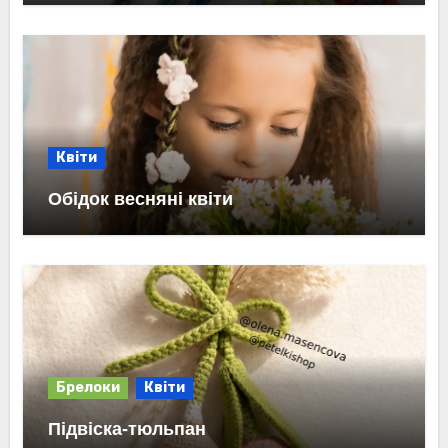
Квіти
Обідок весняні квіти
Брелоки
Квіти
Підвіска-тюльпан