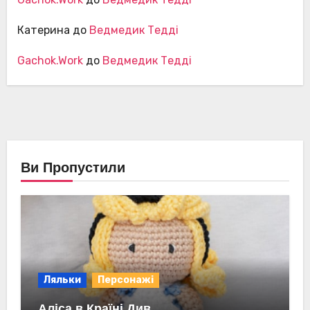
Катерина
до
Ведмедик Тедді
Gachok.Work
до
Ведмедик Тедді
Ви Пропустили
Ляльки
Персонажі
Аліса в Країні Див