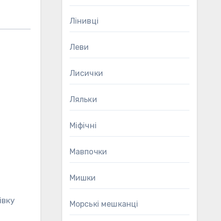
Лінивці
Леви
Лисички
Ляльки
Міфічні
Мавпочки
Мишки
івку
Морські мешканці