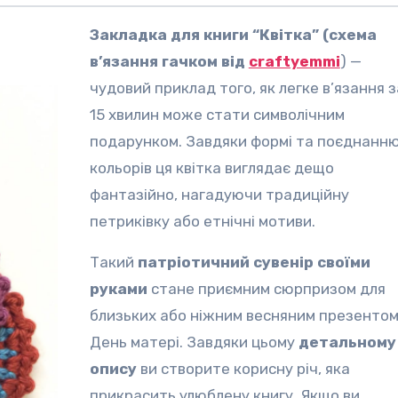
Закладка для книги “Квітка” (схема
в’язання гачком
від
craftyemmi
) —
чудовий приклад того, як легке в’язання з
15 хвилин може стати символічним
подарунком. Завдяки формі та поєднанн
кольорів ця квітка виглядає дещо
фантазійно, нагадуючи традиційну
петриківку або етнічні мотиви.
Такий
патріотичний сувенір своїми
руками
стане приємним сюрпризом для
близьких або ніжним весняним презентом
День матері. Завдяки цьому
детальному
опису
ви створите корисну річ, яка
прикрасить улюблену книгу. Якщо ви