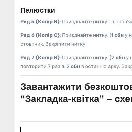
Пелюстки
Ряд 5 {Колір B}
: Приєднайте нитку та пров’я
Ряд 6 {Колір C}
: Приєднайте нитку. (1
сбн
у н
стовпчик. Закріпити нитку.
Ряд 7 {Колір B}
: Приєднайте нитку. (2
сбн
у 
повторити 7 разів, 2
сбн
в останню арку. Закр
Завантажити безкоштов
“Закладка-квітка” – схе