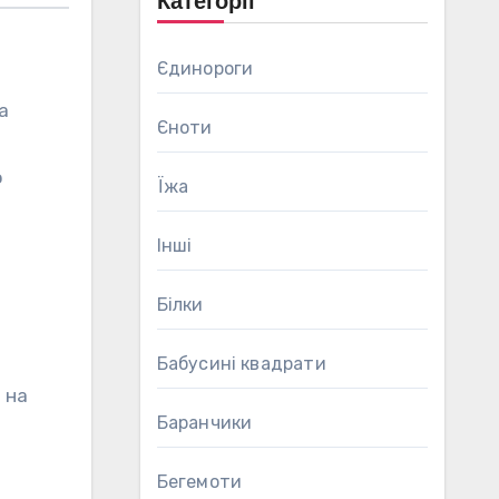
Категорії
Єдинороги
а
Єноти
ю
Їжа
Інші
Білки
Бабусині квадрати
 на
Баранчики
Бегемоти