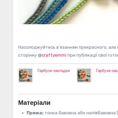
Насолоджуйтесь в’язанням прекрасного, але не забудьте віддячити автору за її працю: позначте її
сторінку @
craftyemmi
при публікації свої гот
Гарбузи-закладки
Гарбузи-за
Матеріали
Пряжа:
тонка бавовна або напівбавовна (