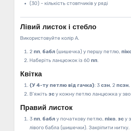
(30) – кількість стовпчиків у ряді
Лівий листок і стебло
Використовуйте колір А.
2
пп
,
бабл
(шишечка) у першу петлю,
пік
Наберіть ланцюжок із 60
пп
.
Квітка
{У 4-ту петлю від гачка}
: 3
сзн
, 2
псзн
,
В’яжіть
зс
у кожну петлю ланцюжка у зво
Правий листок
3
пп
,
бабл
у початкову петлю,
піко
,
зс
у 
лівого бабла (шишечки). Закріпити нитку.