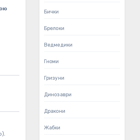
кою
Бички
Брелоки
Ведмедики
Гноми
Гризуни
Динозаври
Дракони
Жабки
).