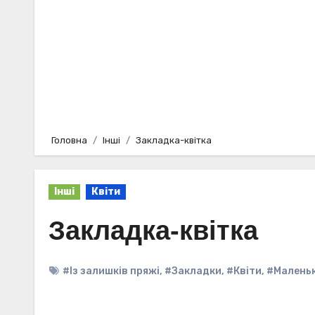
Головна
Інші
Закладка-квітка
Інші
Квіти
Закладка-квітка
#Із залишків пряжі
,
#Закладки
,
#Квіти
,
#Маленьк