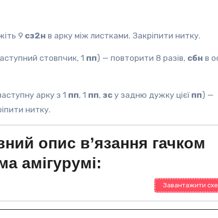
жіть 9
сз2н
в арку між листками. Закріпити нитку.
аступний стовпчик, 1
пп
) — повторити 8 разів,
сбн
в о
наступну арку з 1
пп
, 1
пп
,
зс
у задню дужку цієї
пп
) —
іпити нитку.
ний опис в’язання гачком
ма амігурумі:
Завантажити схе