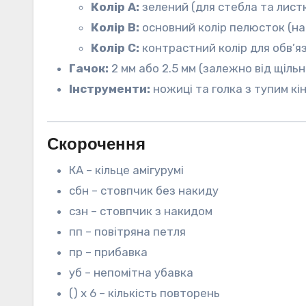
Колір А:
зелений (для стебла та листк
Колір B:
основний колір пелюсток (на 
Колір C:
контрастний колір для обв’я
Гачок:
2 мм або 2.5 мм (залежно від щільн
Інструменти:
ножиці та голка з тупим кі
Скорочення
КА – кільце амігурумі
сбн – стовпчик без накиду
сзн – стовпчик з накидом
пп – повітряна петля
пр – прибавка
уб – непомітна убавка
() х 6 – кількість повторень