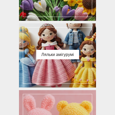
Ляльки амігурумі