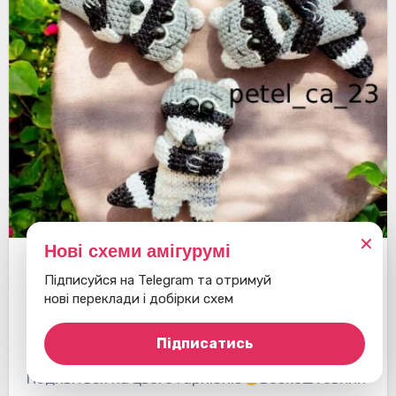
✕
Нові схеми амігурумі
Єноти
Брелоки
Підписуйся на Telegram та отримуй
нові переклади і добірки схем
Брошка Єнот
Підписатись
Подивіться на цього гарнюню
Безкоштовний