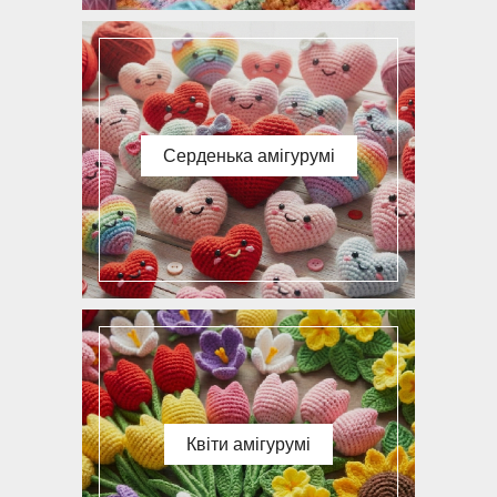
Серденька амігурумі
Квіти амігурумі