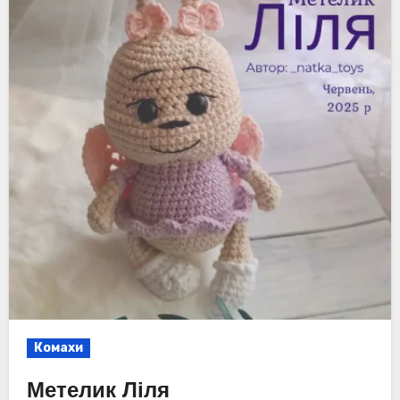
Комахи
Метелик Ліля