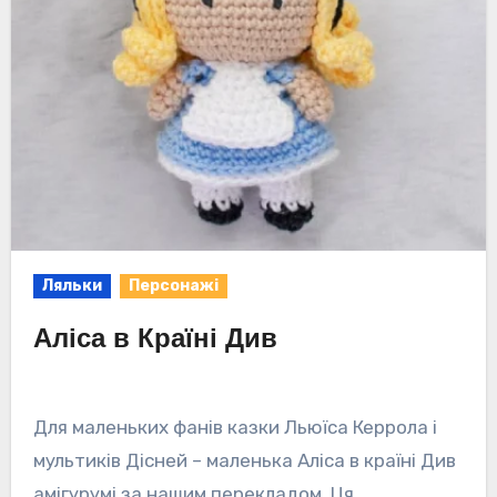
Ляльки
Персонажі
Аліса в Країні Див
Для маленьких фанів казки Льюїса Керрола і
мультиків Дісней – маленька Аліса в країні Див
амігурумі за нашим перекладом. Ця…