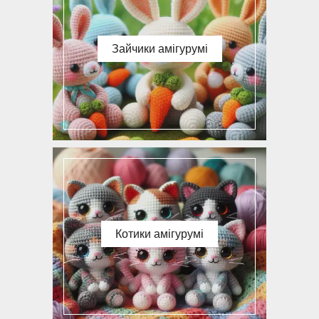
Зайчики амігурумі
Котики амігурумі