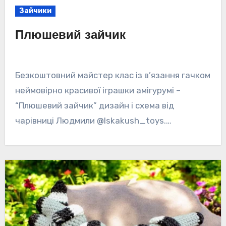
Зайчики
Плюшевий зайчик
Безкоштовний майстер клас із в’язання гачком
неймовірно красивої іграшки амігурумі –
“Плюшевий зайчик” дизайн і схема від
чарівниці Людмили @lskakush_toys.…