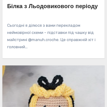
Білка з Льодовикового періоду
Сьогодні я ділюся з вами перекладом
неймовірної схеми – підставки під чашку від
майстрині @manuh.croche. Це справжній хіт і
головний…