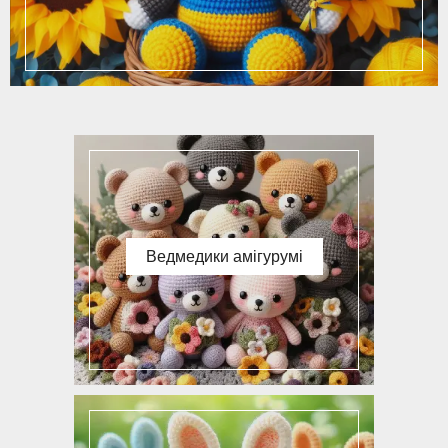
Ведмедики амігурумі