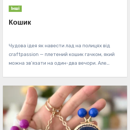
Інші
Кошик
Чудова ідея як навести лад на полицях від
craftpassion — плетений кошик гачком, який
можна зв’язати на один-два вечори. Але…