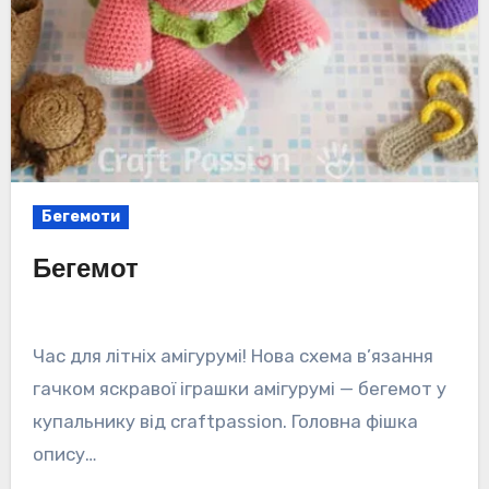
Бегемоти
Бегемот
Час для літніх амігурумі! Нова схема в’язання
гачком яскравої іграшки амігурумі — бегемот у
купальнику від craftpassion. Головна фішка
опису…