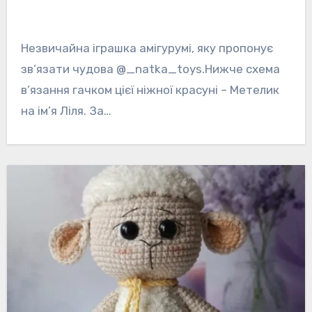
Незвичайна іграшка амігурумі, яку пропонує
зв’язати чудова @_natka_toys.Нижче схема
в’язання гачком цієї ніжної красуні – Метелик
на ім’я Ліля. За…