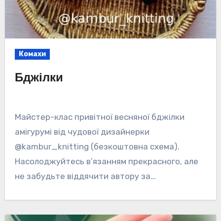
Комахи
Бджілки
Майстер-клас привітної весняної бджілки
амігурумі від чудової дизайнерки
@kambur_knitting (безкоштовна схема).
Насолоджуйтесь в’язанням прекрасного, але
не забудьте віддячити автору за…