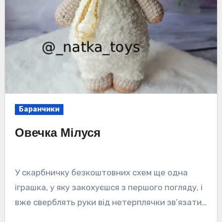
Баранчики
Овечка Мілуся
У скарбничку безкоштовних схем ще одна
іграшка, у яку закохуєшся з першого погляду, і
вже сверблять руки від нетерплячки зв’язати…