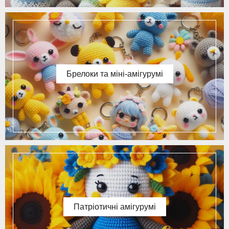
Брелоки та міні-амігурумі
Патріотичні амігурумі