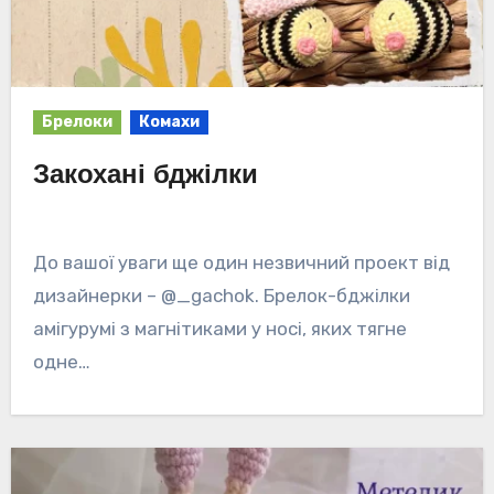
Брелоки
Комахи
Закохані бджілки
До вашої уваги ще один незвичний проект від
дизайнерки – @_gachok. Брелок-бджілки
амігурумі з магнітиками у носі, яких тягне
одне…