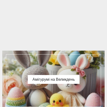
Амігурумі на Великдень