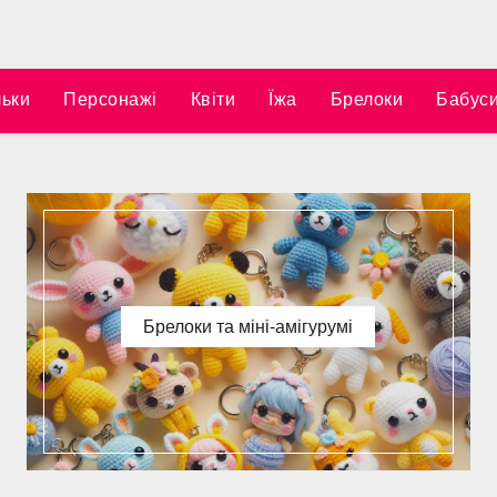
ьки
Персонажі
Квіти
Їжа
Брелоки
Бабуси
Брелоки та міні-амігурумі