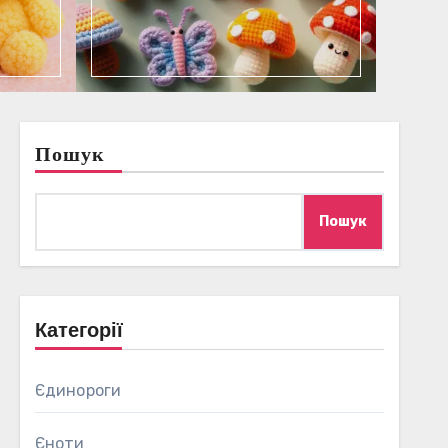
Пошук
Пошук
Категорії
Єдинороги
Єноти