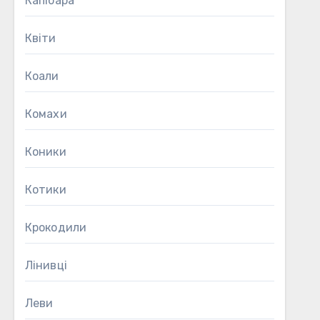
Капібара
Квіти
Коали
Комахи
Коники
Котики
Крокодили
Лінивці
Леви