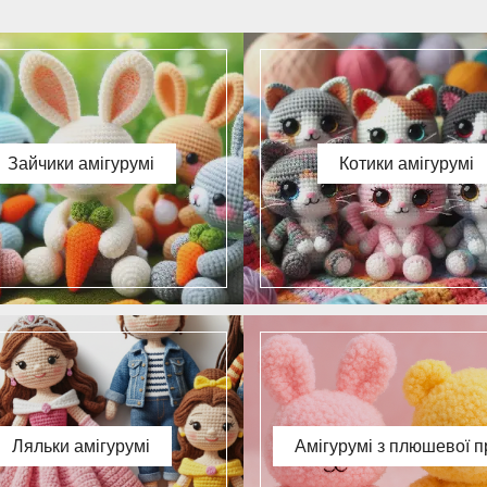
Зайчики амігурумі
Котики амігурумі
Ляльки амігурумі
Амігурумі з плюшевої п