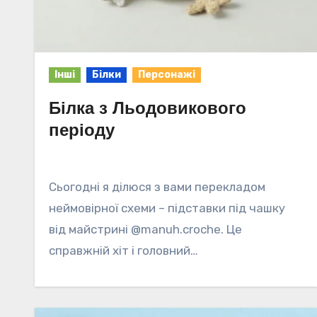
Інші
Білки
Персонажі
Білка з Льодовикового
періоду
Сьогодні я ділюся з вами перекладом
неймовірної схеми – підставки під чашку
від майстрині @manuh.croche. Це
справжній хіт і головний…