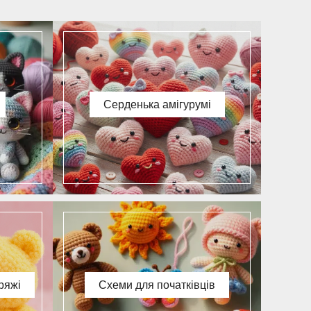
Серденька амігурумі
ряжі
Схеми для початківців