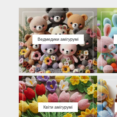
Ведмедики амігурумі
Квіти амігурумі