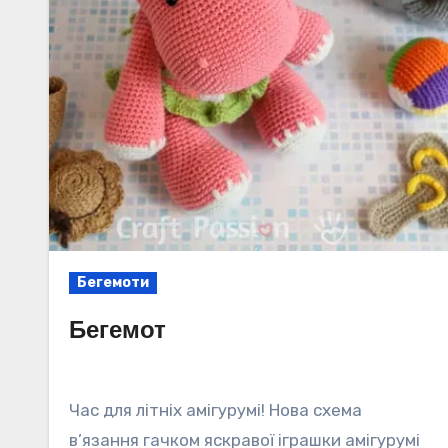
Бегемоти
Бегемот
Час для літніх амігурумі! Нова схема
в’язання гачком яскравої іграшки амігурумі