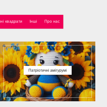
ні квадрати
Інші
Про нас
Патріотичні амігурумі