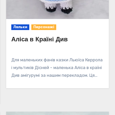
Ляльки
Персонажі
Аліса в Країні Див
Для маленьких фанів казки Льюїса Керрола
і мультиків Дісней – маленька Аліса в країні
Див амігурумі за нашим перекладом. Ця…