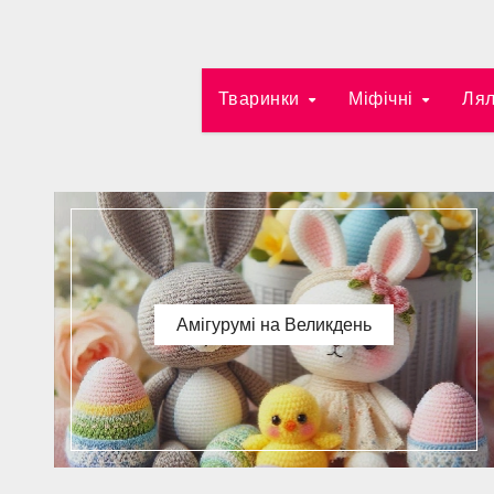
Тваринки
Міфічні
Лял
Амігурумі на Великдень