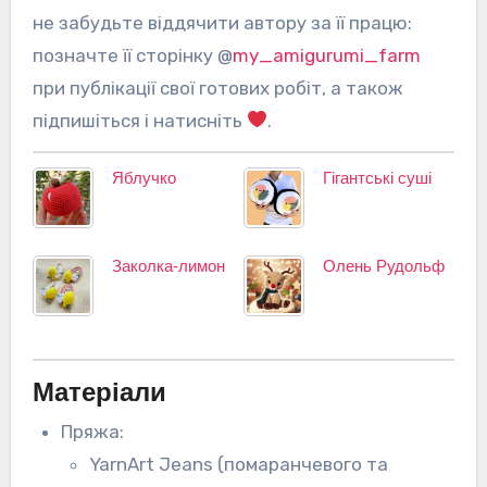
не забудьте віддячити автору за її працю:
позначте її сторінку @
my_amigurumi_farm
при публікації свої готових робіт, а також
підпишіться і натисніть
.
Яблучко
Гігантські суші
Заколка-лимон
Олень Рудольф
Матеріали
Пряжа:
YarnArt Jeans (помаранчевого та