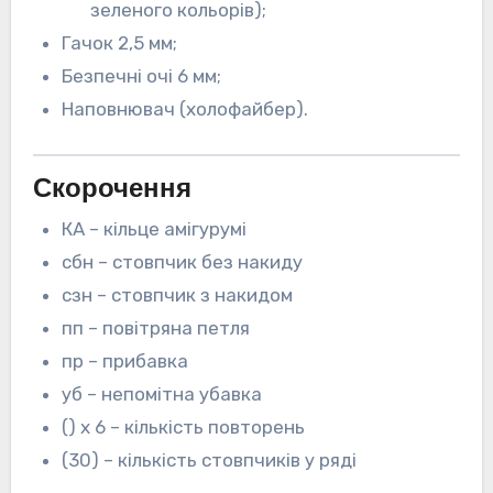
зеленого кольорів);
Гачок 2,5 мм;
Безпечні очі 6 мм;
Наповнювач (холофайбер).
Скорочення
КА – кільце амігурумі
сбн – стовпчик без накиду
сзн – стовпчик з накидом
пп – повітряна петля
пр – прибавка
уб – непомітна убавка
() х 6 – кількість повторень
(30) – кількість стовпчиків у ряді