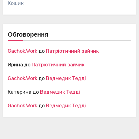
Кошик
Обговорення
Gachok.Work
до
Патріотичний зайчик
Ирина
до
Патріотичний зайчик
Gachok.Work
до
Ведмедик Тедді
Катерина
до
Ведмедик Тедді
Gachok.Work
до
Ведмедик Тедді