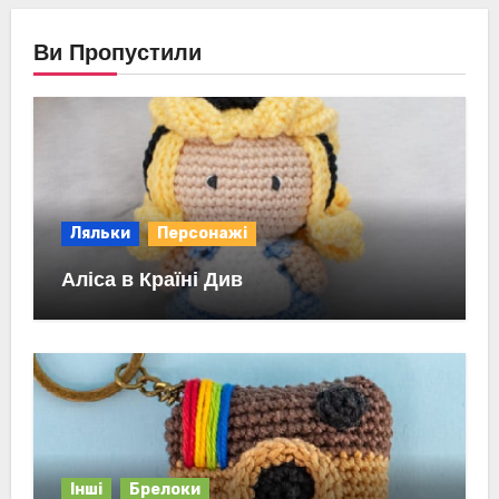
Ви Пропустили
Ляльки
Персонажі
Аліса в Країні Див
Інші
Брелоки