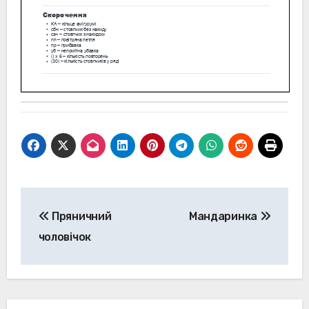
Навігація
Пряничний
Мандаринка
записів
чоловічок