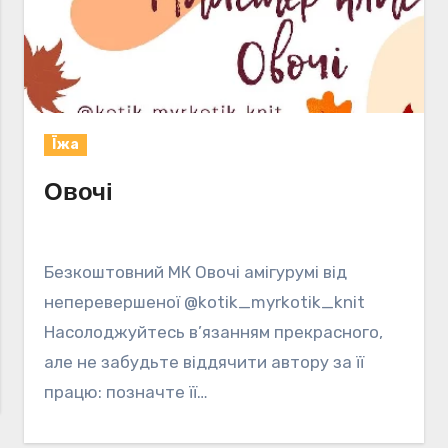
Їжа
Овочі
Безкоштовний МК Овочі амігурумі від
неперевершеної @kotik_myrkotik_knit
Насолоджуйтесь в’язанням прекрасного,
але не забудьте віддячити автору за її
працю: позначте її…