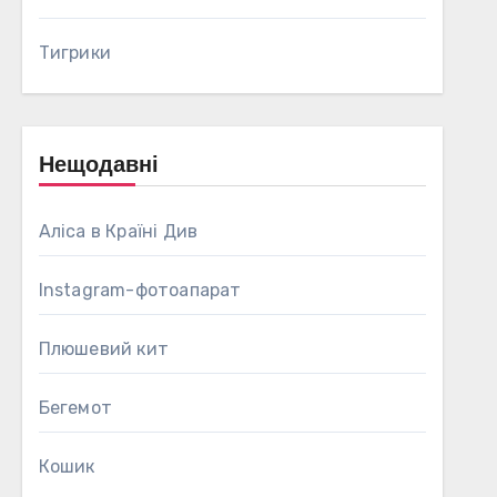
Тигрики
Нещодавні
Аліса в Країні Див
Instagram-фотоапарат
Плюшевий кит
Бегемот
Кошик