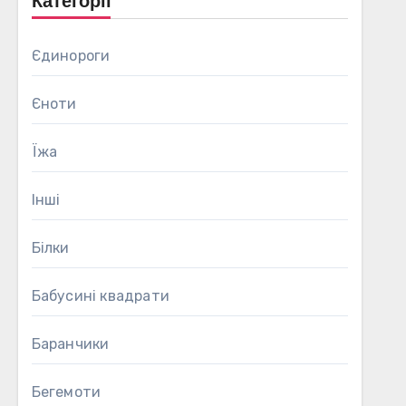
Категорії
Єдинороги
Єноти
Їжа
Інші
Білки
Бабусині квадрати
Баранчики
Бегемоти