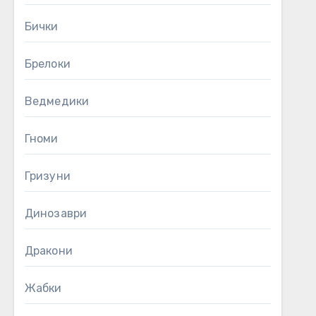
Бички
Брелоки
Ведмедики
Гноми
Гризуни
Динозаври
Дракони
Жабки