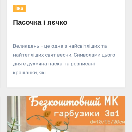
Їжа
Пасочка і яєчко
Великдень – це одне з найсвітліших та
найтепліших свят весни. Символами цього
дня є духмяна паска та розписані
крашанки, які…