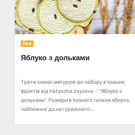
Їжа
Яблуко з дольками
Третя схема амігурумі до набору в’язаних
фруктів від natascha.zayceva – “Яблуко з
дольками”. Розміри в’язаного гачком яблука
наближені до натурального:…