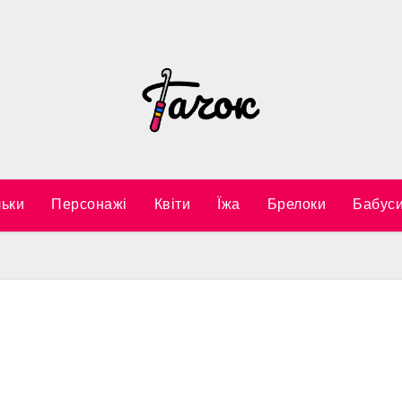
ьки
Персонажі
Квіти
Їжа
Брелоки
Бабуси