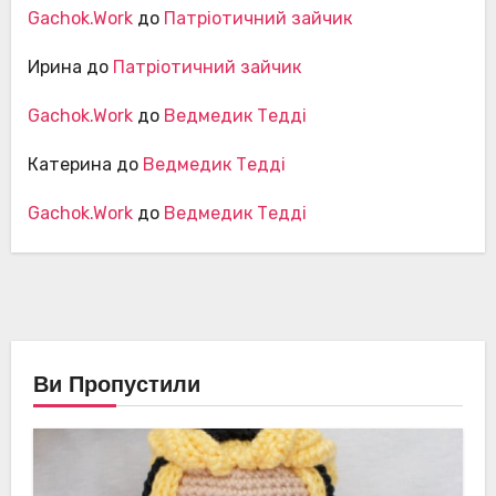
Gachok.Work
до
Патріотичний зайчик
Ирина
до
Патріотичний зайчик
Gachok.Work
до
Ведмедик Тедді
Катерина
до
Ведмедик Тедді
Gachok.Work
до
Ведмедик Тедді
Ви Пропустили