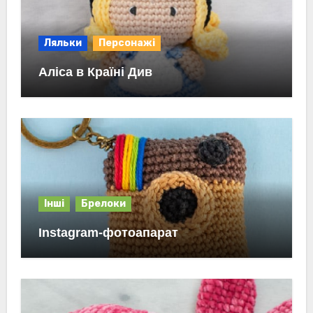
Ляльки
Персонажі
Аліса в Країні Див
Інші
Брелоки
Instagram-фотоапарат