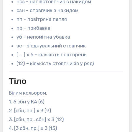
нсз – напівстовпчик з накидом
сзн – стовпчик з накидом
пп – повітряна петля
пр – прибавка
уб – непомітна убавка
зс – з’єднувальний стовпчик
[ … ] х 6 – кількість повторень
(12) – кількість стовпчиків у ряді
Тіло
Білим кольором.
1. 6 сбн у КА (6)
2. [сбн, пр.] x 3 (9)
3. [сбн, пр., сбн] x 3 (12)
4. [3 сбн, пр.] x 3 (15)