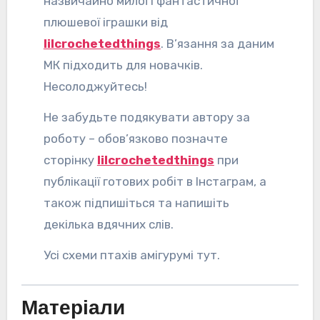
назвичайно милої і фантастичної
плюшевої іграшки від
lilcrochetedthings
. В’язання за даним
МК підходить для новачків.
Несолоджуйтесь!
Не забудьте подякувати автору за
роботу – обов’язково позначте
сторінку
lilcrochetedthings
при
публікації готових робіт в Інстаграм, а
також підпишіться та напишіть
декілька вдячних слів.
Усі схеми птахів амігурумі тут.
Матеріали