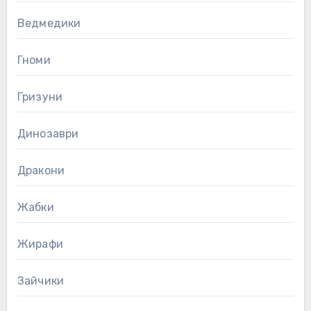
Ведмедики
Гноми
Гризуни
Динозаври
Дракони
Жабки
Жирафи
Зайчики