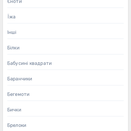
Єноти
Їжа
Інші
Білки
Бабусині квадрати
Баранчики
Бегемоти
Бички
Брелоки