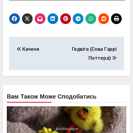
Навігація
Каченя
Гедвіга (Сова Гаррі
записів
Поттера)
Вам Також Може Сподобатись