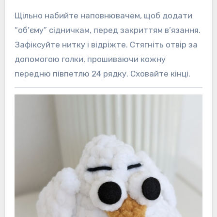
Щільно набийте наповнювачем, щоб додати
“об’єму” сідничкам, перед закриттям в’язання.
Зафіксуйте нитку і відріжте. Стягніть отвір за
допомогою голки, прошиваючи кожну
передню півпетлю 24 рядку. Сховайте кінці.