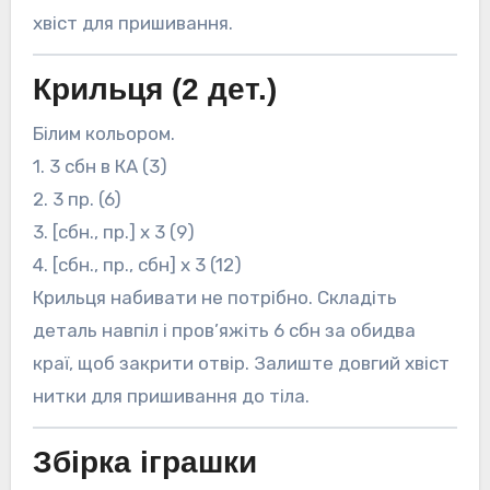
хвіст для пришивання.
Крильця (2 дет.)
Білим кольором.
1. 3 сбн в КА (3)
2. 3 пр. (6)
3. [сбн., пр.] x 3 (9)
4. [сбн., пр., сбн] x 3 (12)
Крильця набивати не потрібно. Складіть
деталь навпіл і пров’яжіть 6 сбн за обидва
краї, щоб закрити отвір. Залиште довгий хвіст
нитки для пришивання до тіла.
Збірка іграшки