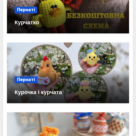
Пернаті
Курчатко
Пернаті
Курочка і курчата