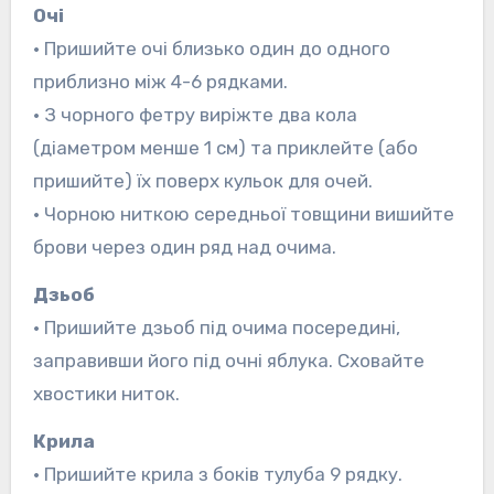
Очі
• Пришийте очі близько один до одного
приблизно між 4-6 рядками.
• З чорного фетру виріжте два кола
(діаметром менше 1 см) та приклейте (або
пришийте) їх поверх кульок для очей.
• Чорною ниткою середньої товщини вишийте
брови через один ряд над очима.
Дзьоб
• Пришийте дзьоб під очима посередині,
заправивши його під очні яблука. Сховайте
хвостики ниток.
Крила
• Пришийте крила з боків тулуба 9 рядку.