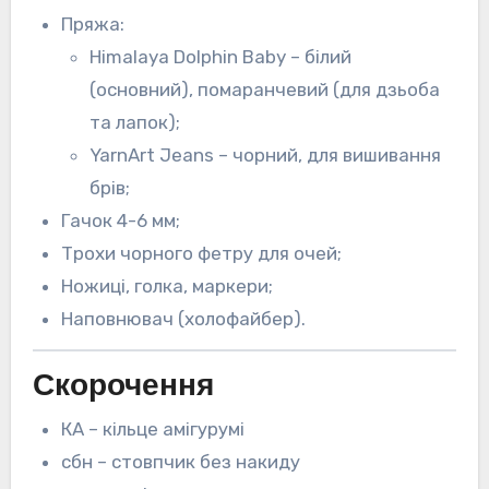
Пряжа:
Himalaya Dolphin Baby – білий
(основний), помаранчевий (для дзьоба
та лапок);
YarnArt Jeans – чорний, для вишивання
брів;
Гачок 4-6 мм;
Трохи чорного фетру для очей;
Ножиці, голка, маркери;
Наповнювач (холофайбер).
Скорочення
КА – кільце амігурумі
сбн – стовпчик без накиду