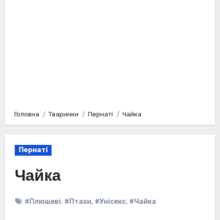
Головна
Тваринки
Пернаті
Чайка
Пернаті
Чайка
#Плюшеві
,
#Птахи
,
#Унісекс
,
#Чайка