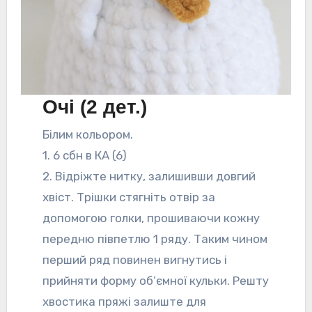
Очі (2 дет.)
Білим кольором.
1. 6 сбн в КА (6)
2. Відріжте нитку, залишивши довгий
хвіст. Трішки стягніть отвір за
допомогою голки, прошиваючи кожну
передню півпетлю 1 ряду. Таким чином
перший ряд повинен вигнутись і
прийняти форму об’ємної кульки. Решту
хвостика пряжі залиште для