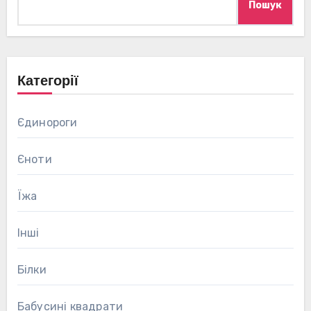
Пошук
Категорії
Єдинороги
Єноти
Їжа
Інші
Білки
Бабусині квадрати