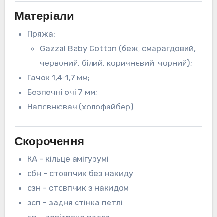
Матеріали
Пряжа:
Gazzal Baby Cotton (беж, смарагдовий,
червоний, білий, коричневий, чорний);
Гачок 1,4-1,7 мм;
Безпечні очі 7 мм;
Наповнювач (холофайбер).
Скорочення
КА – кільце амігурумі
сбн – стовпчик без накиду
сзн – стовпчик з накидом
зсп – задня стінка петлі