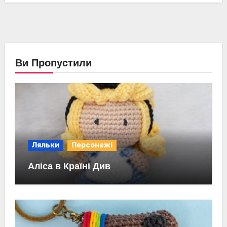
Ви Пропустили
Ляльки
Персонажі
Аліса в Країні Див