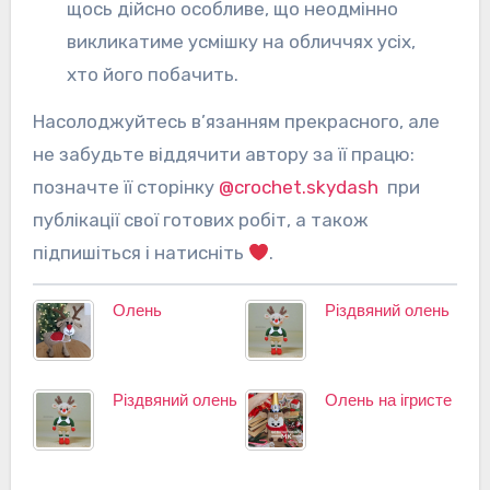
щось дійсно особливе, що неодмінно
викликатиме усмішку на обличчях усіх,
хто його побачить.
Насолоджуйтесь в’язанням прекрасного, але
не забудьте віддячити автору за її працю:
позначте її сторінку
@crochet.skydash
при
публікації свої готових робіт, а також
підпишіться і натисніть
.
Олень
Різдвяний олень
Різдвяний олень
Олень на ігристе