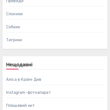
Привиди
Слоники
Собаки
Тигрики
Нещодавні
Аліса в Країні Див
Instagram-фотоапарат
Плюшевий кит