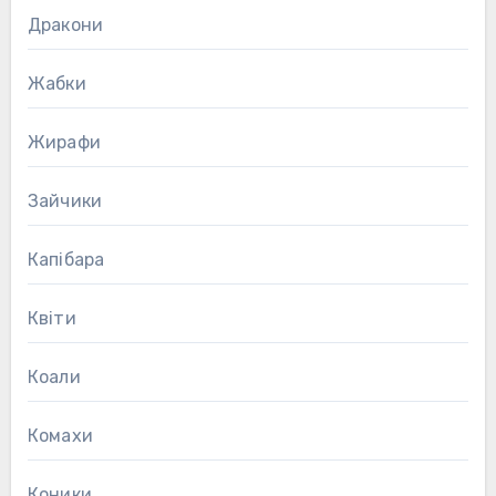
Дракони
Жабки
Жирафи
Зайчики
Капібара
Квіти
Коали
Комахи
Коники