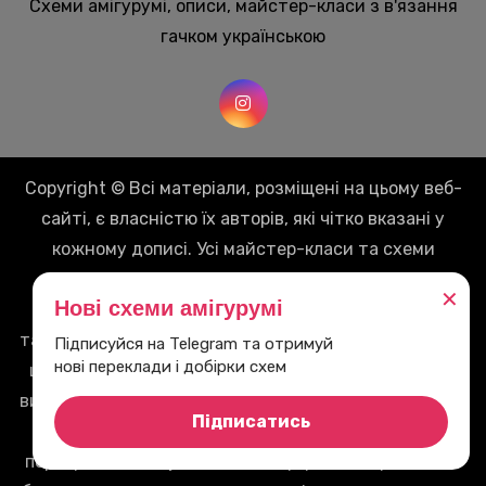
Схеми амігурумі, описи, майстер-класи з в'язання
гачком українською
Copyright © Всі матеріали, розміщені на цьому веб-
сайті, є власністю їх авторів, які чітко вказані у
кожному дописі. Усі майстер-класи та схеми
належать їх творцям і використовуються тут
✕
Нові схеми амігурумі
виключно з метою ознайомлення та просування
талановитих майстринь. Матеріали, опубліковані на
Підписуйся на Telegram та отримуй
нові переклади і добірки схем
цьому сайті, надаються виключно для особистого
використання. Будь-яке інше використання, таке як
Підписатись
копіювання, несанкціоноване поширення, зміна,
перепродаж чи будь-яка інша форма використання