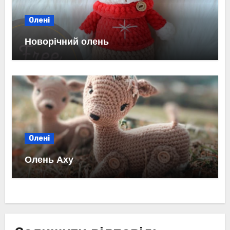
Олені
Новорічний олень
Олені
Олень Аху