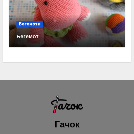
Бегемоти
Бегемот
Гачок