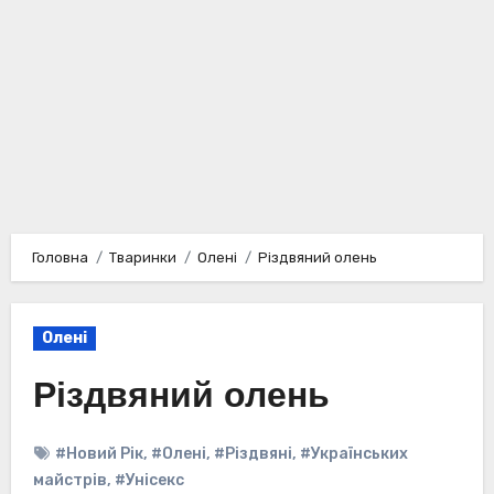
Головна
Тваринки
Олені
Різдвяний олень
Олені
Різдвяний олень
#Новий Рік
,
#Олені
,
#Різдвяні
,
#Українських
майстрів
,
#Унісекс