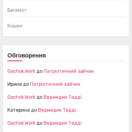
Бегемот
Кошик
Обговорення
Gachok.Work
до
Патріотичний зайчик
Ирина
до
Патріотичний зайчик
Gachok.Work
до
Ведмедик Тедді
Катерина
до
Ведмедик Тедді
Gachok.Work
до
Ведмедик Тедді