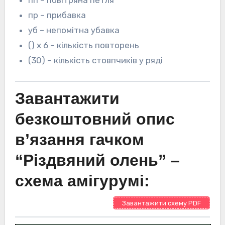
пп – повітряна петля
пр – прибавка
уб – непомітна убавка
() х 6 – кількість повторень
(30) – кількість стовпчиків у ряді
Завантажити
безкоштовний опис
в’язання гачком
“Різдвяний олень” –
схема амігурумі:
Завантажити схему PDF