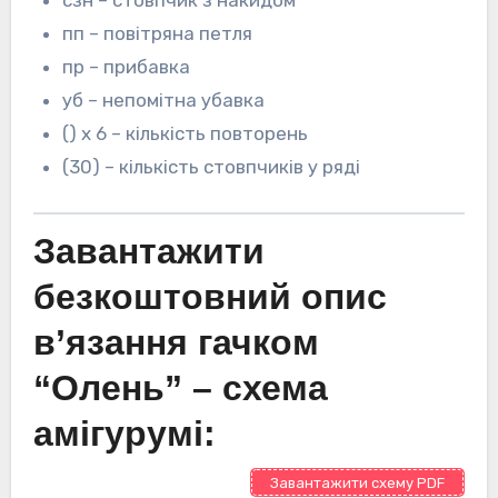
сзн – стовпчик з накидом
пп – повітряна петля
пр – прибавка
уб – непомітна убавка
() х 6 – кількість повторень
(30) – кількість стовпчиків у ряді
Завантажити
безкоштовний опис
в’язання гачком
“Олень” – схема
амігурумі:
Завантажити схему PDF