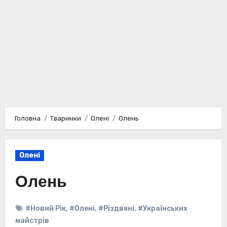
Головна
Тваринки
Олені
Олень
Олені
Олень
#Новий Рік
,
#Олені
,
#Різдвяні
,
#Українських
майстрів