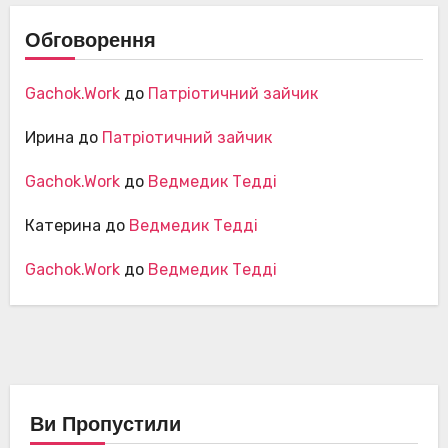
Обговорення
Gachok.Work
до
Патріотичний зайчик
Ирина
до
Патріотичний зайчик
Gachok.Work
до
Ведмедик Тедді
Катерина
до
Ведмедик Тедді
Gachok.Work
до
Ведмедик Тедді
Ви Пропустили