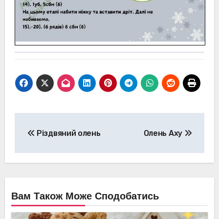
Навігація
Різдвяний олень
Олень Аху
записів
Вам Також Може Сподобатись