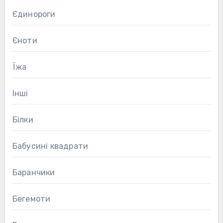
Єдинороги
Єноти
Їжа
Інші
Білки
Бабусині квадрати
Баранчики
Бегемоти