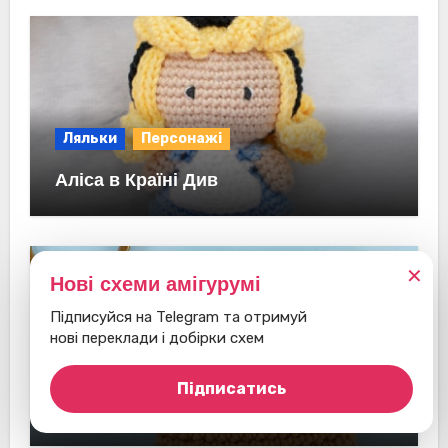
Ляльки
Персонажі
Аліса в Країні Див
✕
Нові схеми амігурумі
Підписуйся на Telegram та отримуй
нові переклади і добірки схем
Інші
Брелоки
Підписатись
Instagram-фотоапарат