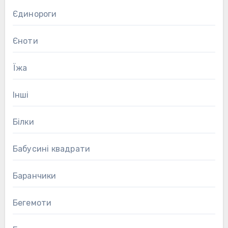
Єдинороги
Єноти
Їжа
Інші
Білки
Бабусині квадрати
Баранчики
Бегемоти