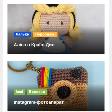
Ляльки
Персонажі
Аліса в Країні Див
Інші
Брелоки
Instagram-фотоапарат