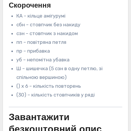
Скорочення
КА – кільце амігурумі
сбн – стовпчик без накиду
сзн – стовпчик з накидом
пп – повітряна петля
пр – прибавка
уб – непомітна убавка
Ш – шишечка (5 сзн в одну петлю, зі
спільною вершиною)
() х 6 – кількість повторень
(30) – кількість стовпчиків у ряді
Завантажити
безкоштовний опис