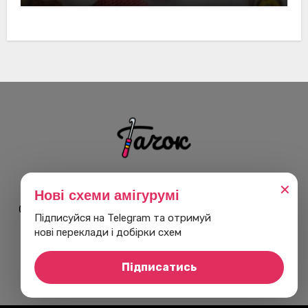
Гачок
✕
Нові схеми амігурумі
Схеми амігурумі, описи, майстер-класи з в'язання
Підписуйся на Telegram та отримуй
гачком українською
нові переклади і добірки схем
Підписатись