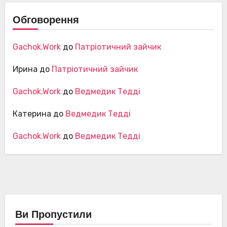
Обговорення
Gachok.Work
до
Патріотичний зайчик
Ирина
до
Патріотичний зайчик
Gachok.Work
до
Ведмедик Тедді
Катерина
до
Ведмедик Тедді
Gachok.Work
до
Ведмедик Тедді
Ви Пропустили