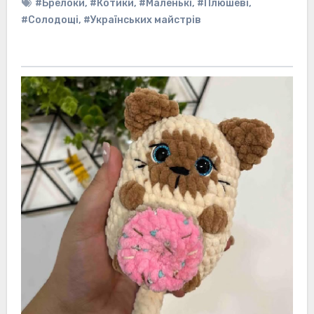
#Брелоки
,
#Котики
,
#Маленькі
,
#Плюшеві
,
#Солодощі
,
#Українських майстрів