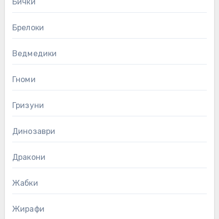
Бички
Брелоки
Ведмедики
Гноми
Гризуни
Динозаври
Дракони
Жабки
Жирафи