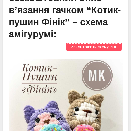
в’язання гачком “Котик-
пушин Фінік” – схема
амігурумі:
Завантажити схему PDF