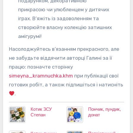
подарунком, декоративною
прикрасою чи улюбленцем у дитячих
іграх. В’яжіть із задоволенням та
створюйте власну колекцію затишних
амігурумі!
Насолоджуйтесь в’язанням прекрасного, але
не забудьте віддячити авторці Галині за її
працю: позначте сторінку
simeyna_kramnuchka.khm
при публікації свої
готових робіт, а також підпишіться і натисніть
.
Котик ЗСУ
Пончик, пундик,
Степан
донат