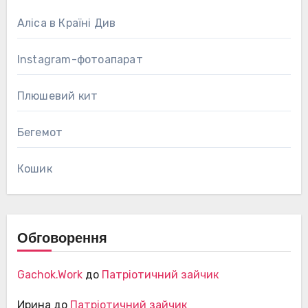
Аліса в Країні Див
Instagram-фотоапарат
Плюшевий кит
Бегемот
Кошик
Обговорення
Gachok.Work
до
Патріотичний зайчик
Ирина
до
Патріотичний зайчик