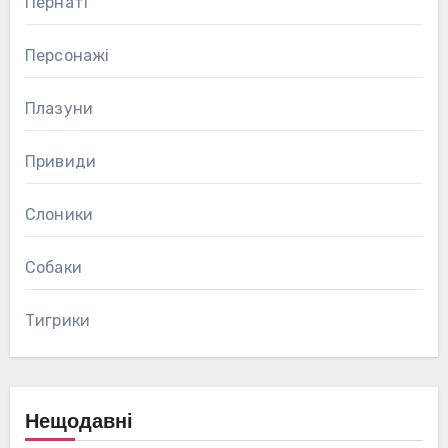
Пернаті
Персонажі
Плазуни
Привиди
Слоники
Собаки
Тигрики
Нещодавні