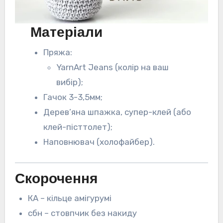
Матеріали
Пряжа:
YarnArt Jeans (колір на ваш
вибір);
Гачок 3-3,5мм;
Дерев’яна шпажка, супер-клей (або
клей-пісттолет);
Наповнювач (холофайбер).
Скорочення
КА – кільце амігурумі
сбн – стовпчик без накиду