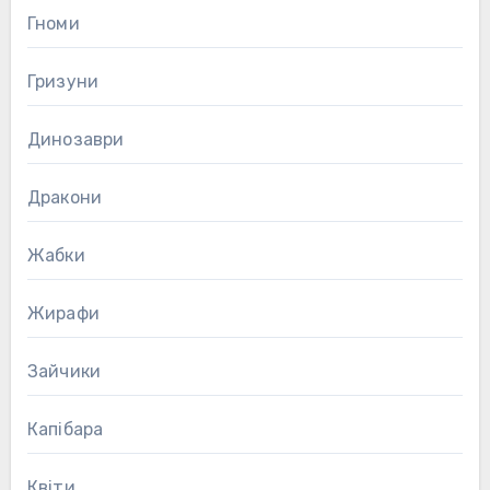
Гноми
Гризуни
Динозаври
Дракони
Жабки
Жирафи
Зайчики
Капібара
Квіти