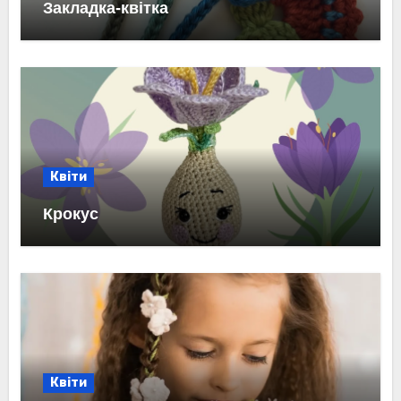
Закладка-квітка
Квіти
Крокус
Квіти