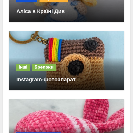
Аліса в Країні Див
Інші
Брелоки
Instagram-фотоапарат