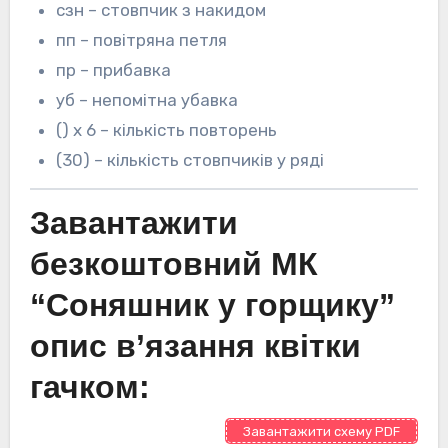
сзн – стовпчик з накидом
пп – повітряна петля
пр – прибавка
уб – непомітна убавка
() х 6 – кількість повторень
(30) – кількість стовпчиків у ряді
Завантажити
безкоштовний МК
“Соняшник у горщику”
опис в’язання квітки
гачком:
Завантажити схему PDF