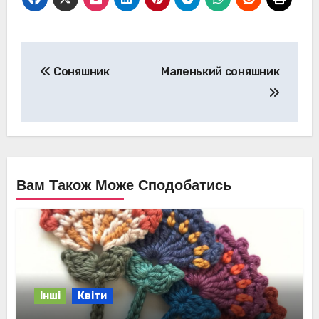
Навігація
Соняшник
Маленький соняшник
записів
Вам Також Може Сподобатись
Інші
Квіти