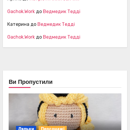
Gachok.Work
до
Ведмедик Тедді
Катерина
до
Ведмедик Тедді
Gachok.Work
до
Ведмедик Тедді
Ви Пропустили
Ляльки
Персонажі