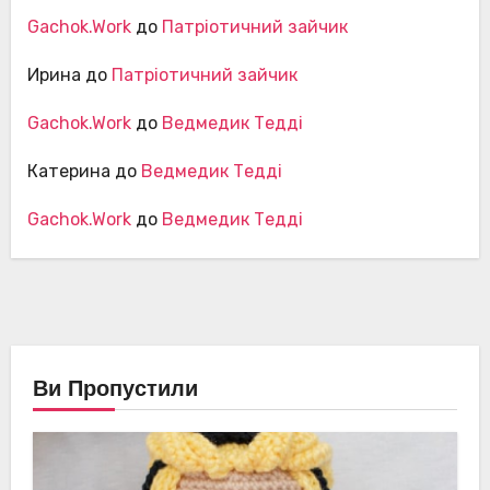
Gachok.Work
до
Патріотичний зайчик
Ирина
до
Патріотичний зайчик
Gachok.Work
до
Ведмедик Тедді
Катерина
до
Ведмедик Тедді
Gachok.Work
до
Ведмедик Тедді
Ви Пропустили