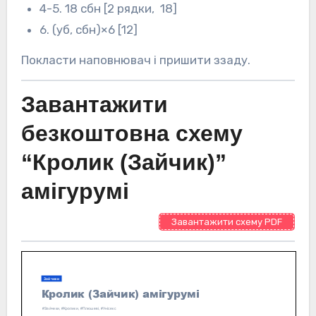
4-5. 18 сбн [2 рядки, 18]
6. (уб, сбн)×6 [12]
Покласти наповнювач і пришити ззаду.
Завантажити
безкоштовна схему
“Кролик (Зайчик)”
амігурумі
Завантажити схему PDF