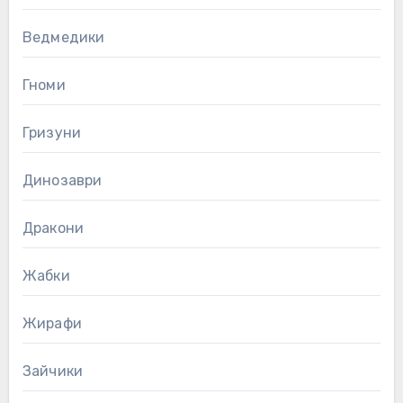
Ведмедики
Гноми
Гризуни
Динозаври
Дракони
Жабки
Жирафи
Зайчики