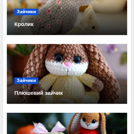
Зайчики
Кролик
Зайчики
Плюшевий зайчик