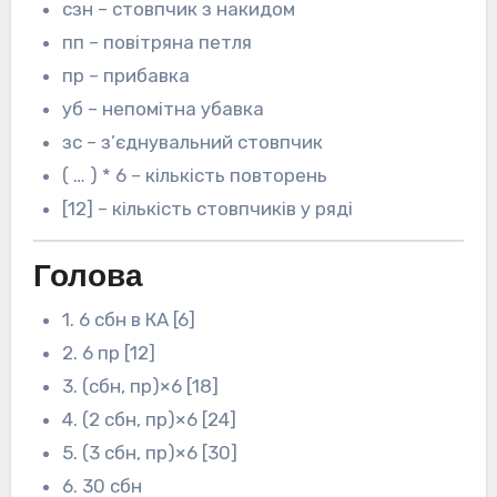
сзн – стовпчик з накидом
пп – повітряна петля
пр – прибавка
уб – непомітна убавка
зс – з’єднувальний стовпчик
( … ) * 6 – кількість повторень
[12] – кількість стовпчиків у ряді
Голова
1. 6 сбн в КА [6]
2. 6 пр [12]
3. (сбн, пр)×6 [18]
4. (2 сбн, пр)×6 [24]
5. (3 сбн, пр)×6 [30]
6. 30 сбн