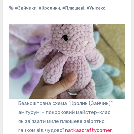
#Зайчики
,
#Кролики
,
#Плюшеві
,
#Унісекс
Безкоштовна схема “Кролик (Зайчик)”
амігурумі – покроковий майстер-клас
як зв’язати миле плюшеве звірятко
гачком від чудової
natkascraftycorner
.