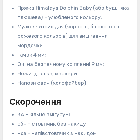
Пряжа Himalaya Dolphin Baby (або будь-яка
плюшева) – улюбленого кольору;
Муліне чи ірис для (чорного, білолого та
рожевого кольорів) для вишивання
мордочки;
Гачок 4 мм;
Очі на безпечному кріпленні 9 мм;
Ножиці, голка, маркери;
Наповнювач (холофайбер).
Скорочення
КА – кільце амігурумі
сбн – стовпчик без накиду
нсз – напівстовпчик з накидом