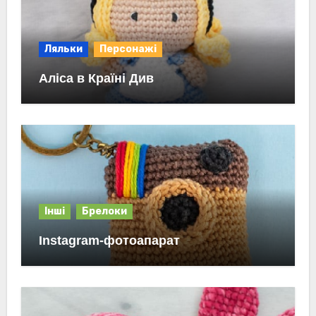
Ляльки
Персонажі
Аліса в Країні Див
Інші
Брелоки
Instagram-фотоапарат