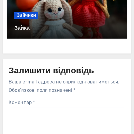
Зайчики
Зайка
Залишити відповідь
Ваша e-mail адреса не оприлюднюватиметься.
Обов’язкові поля позначені
*
Коментар
*