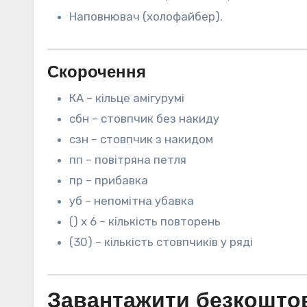
Наповнювач (холофайбер).
Скорочення
КА – кільце амігурумі
сбн – стовпчик без накиду
сзн – стовпчик з накидом
пп – повітряна петля
пр – прибавка
уб – непомітна убавка
() х 6 – кількість повторень
(30) – кількість стовпчиків у ряді
Завантажити безкоштов