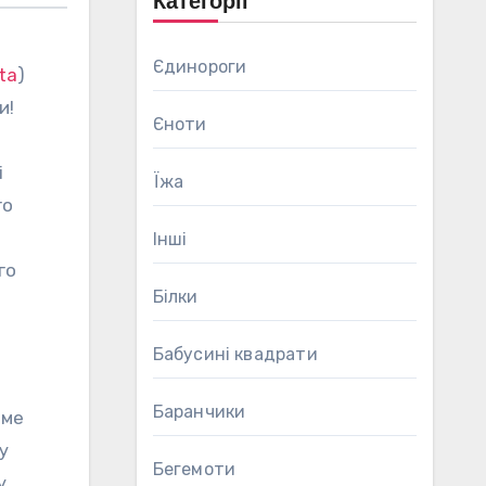
Категорії
Єдинороги
ta
)
и!
Єноти
і
Їжа
го
Інші
го
Білки
Бабусині квадрати
Баранчики
име
у
Бегемоти
у