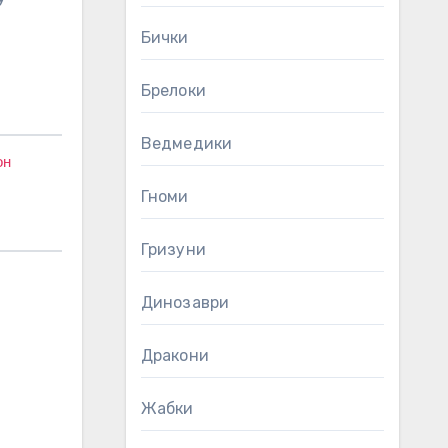
Бички
Брелоки
Ведмедики
он
Гноми
Гризуни
Динозаври
Дракони
Жабки