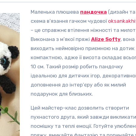
Маленька плюшева
пандочка
(дизайн та
схема в’язання гачком чудової
oksankakhi
– це справжнє втілення ніжності та милот
Виконана з м’якої пряжі
Alize Softy
, вона
виходить неймовірно приємною на дотик 
компактною, адже її висота складає всьо
10 см. Такий розмір робить пандочку
ідеальною для дитячих ігор, декоративно
доповнення до інтер’єру або як милий
подарунок для близьких.
Цей майстер-клас дозволить створити
пухнастого друга, який завжди викликат
посмішку та теплі емоції. Готуйте улюблен
пряжу, вмикайте фантазію та поринайте 