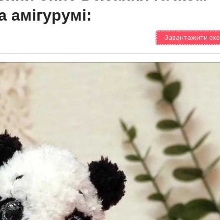
а амігурумі:
Завантажити схе