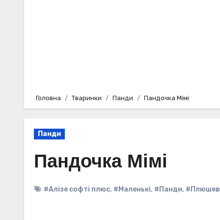
Головна
Тваринки
Панди
Пандочка Мімі
Панди
Пандочка Мімі
#Алізе софті плюс
,
#Маленькі
,
#Панди
,
#Плюшев