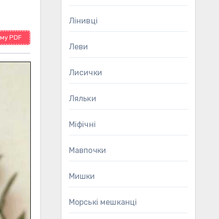
Лінивці
му PDF
Леви
Лисички
Ляльки
Міфічні
Мавпочки
Мишки
Морські мешканці