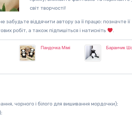
світ творчості!
тових робіт, а також підпишіться і натисніть
.
Пандочка Мімі
Баранчик Ш
вання, чорного і білого для вишивання мордочки);
;