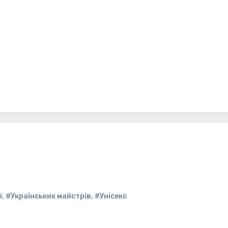
і
,
#Українських майстрів
,
#Унісекс