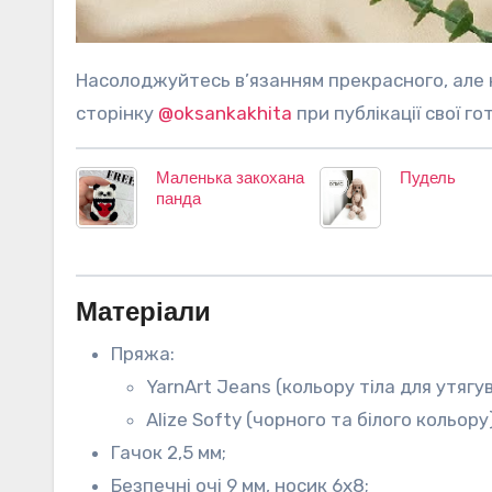
Насолоджуйтесь в’язанням прекрасного, але не забудьте віддячити автору за її працю: позначте її
сторінку
@oksankakhita
при публікації свої го
Маленька закохана
Пудель
панда
Матеріали
Пряжа:
YarnArt Jeans (кольору тіла для утягу
Alize Softy (чорного та білого кольору)
Гачок 2,5 мм;
Безпечні очі 9 мм, носик 6х8;