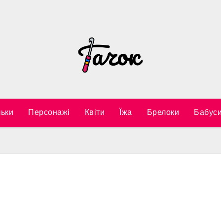
ьки
Персонажі
Квіти
Їжа
Брелоки
Бабуси