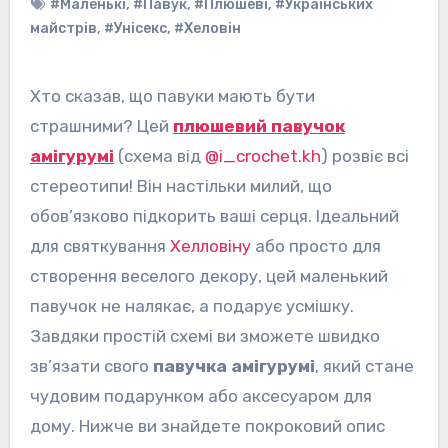
#Маленькі
,
#Павук
,
#Плюшеві
,
#Українських
майстрів
,
#Унісекс
,
#Хеловін
Хто сказав, що павуки мають бути
страшними? Цей
плюшевий павучок
амігурумі
(схема від
@i_crochet.kh
) розвіє всі
стереотипи! Він настільки милий, що
обов’язково підкорить ваші серця. Ідеальний
для святкування
Хелловіну
або просто для
створення веселого декору, цей маленький
павучок не налякає, а подарує усмішку.
Завдяки простій схемі ви зможете швидко
зв’язати свого
павучка амігурумі
, який стане
чудовим подарунком або аксесуаром для
дому. Нижче ви знайдете покроковий опис