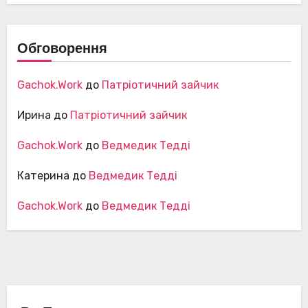
Обговорення
Gachok.Work
до
Патріотичний зайчик
Ирина
до
Патріотичний зайчик
Gachok.Work
до
Ведмедик Тедді
Катерина
до
Ведмедик Тедді
Gachok.Work
до
Ведмедик Тедді