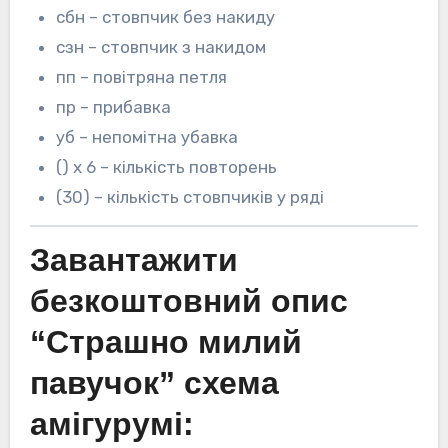
сбн – стовпчик без накиду
сзн – стовпчик з накидом
пп – повітряна петля
пр – прибавка
уб – непомітна убавка
() х 6 – кількість повторень
(30) – кількість стовпчиків у ряді
Завантажити
безкоштовний опис
“Страшно милий
павучок” схема
амігурумі: