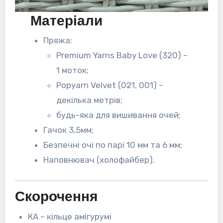
Матеріали
Пряжа:
Premium Yarns Baby Love (320) –
1 моток;
Popyarn Velvet (021, 001) –
декілька метрів;
будь-яка для вишивання очей;
Гачок 3,5мм;
Безпечні очі по парі 10 мм та 6 мм;
Наповнювач (холофайбер).
Скорочення
КА – кільце амігурумі