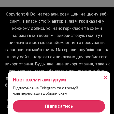
Copyright © Всі матеріали, розміщені на цьому веб-
сайті, є власністю їх авторів, які чітко вказані у
кожному дописі. Усі майстер-класи та схеми
належать їх творцям і використовуються тут
виключно з метою ознайомлення та просування
талановитих майстринь. Матеріали, опубліковані на
цьому сайті, надаються виключно для особистого
використання. Будь-яке інше використання, таке як
копіювання, несанкціоноване поширення, зміна,
✕
перепродаж чи будь-яка інша форма використання
Нові схеми амігурумі
без письмового дозволу власників авторських прав,
Підписуйся на Telegram та отримуй
заборонено. Ми пильно стежимо за дотриманням
нові переклади і добірки схем
правил і віримо у взаємне повагу до творчої праці.
Підписатись
Дякуємо за розуміння та повагу до правил нашого
веб-сайту.
|
Blogus
автор:
Themeansar
.