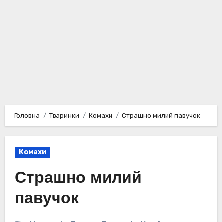
Головна
Тваринки
Комахи
Страшно милий павучок
Комахи
Страшно милий
павучок