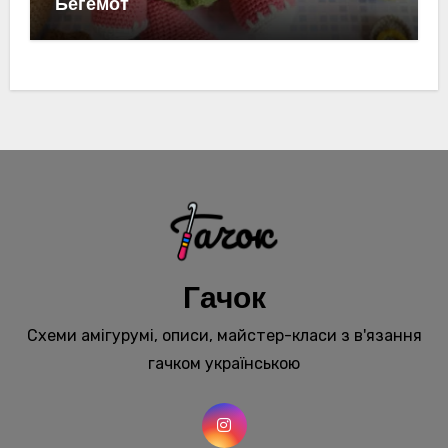
Бегемот
Гачок
Схеми амігурумі, описи, майстер-класи з в'язання
гачком українською