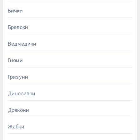
Бички
Брелоки
Ведмедики
Гноми
Гризуни
Динозаври
Дракони
Жабки