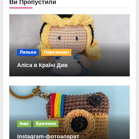
Ви Пропустили
Ляльки
Персонажі
Аліса в Країні Див
Інші
Брелоки
Instagram-фотоапарат