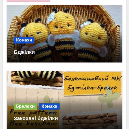
Комахи
Бджілки
Брелоки
Комахи
Закохані бджілки