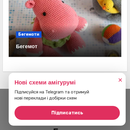
Бегемоти
Бегемот
✕
Нові схеми амігурумі
Підписуйся на Telegram та отримуй
нові переклади і добірки схем
Підписатись