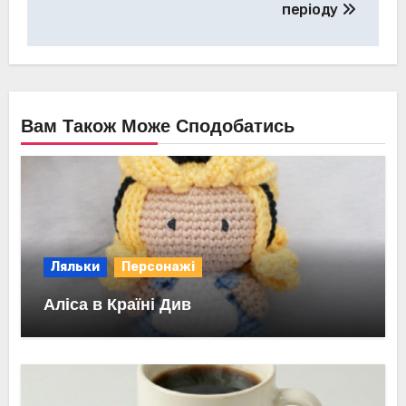
періоду
Вам Також Може Сподобатись
Ляльки
Персонажі
Аліса в Країні Див