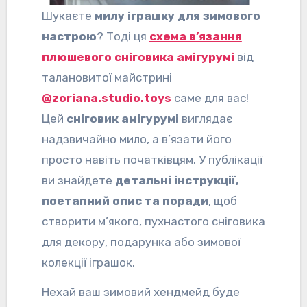
Шукаєте
милу іграшку для зимового
настрою
? Тоді ця
схема в’язання
плюшевого сніговика амігурумі
від
талановитої майстрині
@zoriana.studio.toys
саме для вас!
Цей
сніговик амігурумі
виглядає
надзвичайно мило, а в’язати його
просто навіть початківцям. У публікації
ви знайдете
детальні інструкції,
поетапний опис та поради
, щоб
створити м’якого, пухнастого сніговика
для декору, подарунка або зимової
колекції іграшок.
Нехай ваш зимовий хендмейд буде