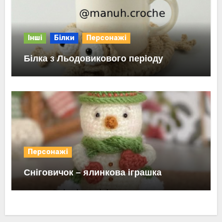
Інші
Білки
Персонажі
Білка з Льодовикового періоду
Персонажі
Сніговичок – ялинкова іграшка