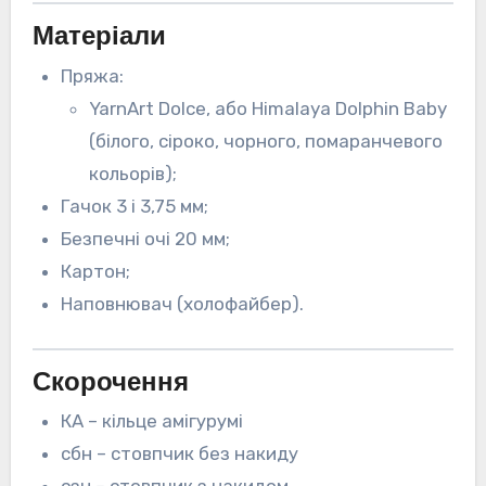
Матеріали
Пряжа:
YarnArt Dolce, або Himalaya Dolphin Baby
(білого, сіроко, чорного, помаранчевого
кольорів);
Гачок 3 і 3,75 мм;
Безпечні очі 20 мм;
Картон;
Наповнювач (холофайбер).
Скорочення
КА – кільце амігурумі
сбн – стовпчик без накиду