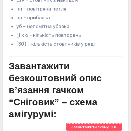
сзн – стовпчик з накидом
пп – повітряна петля
пр – прибавка
уб – непомітна убавка
() х 6 – кількість повторень
(30) – кількість стовпчиків у ряді
Завантажити
безкоштовний опис
в’язання гачком
“Сніговик” – схема
амігурумі:
Завантажити схему PDF