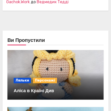
Gachok.Work
до
Ведмедик Тедді
Ви Пропустили
Ляльки
Персонажі
Аліса в Країні Див