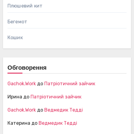
Плюшевий кит
Бегемот
Кошик
Обговорення
Gachok.Work
до
Патріотичний зайчик
Ирина
до
Патріотичний зайчик
Gachok.Work
до
Ведмедик Тедді
Катерина
до
Ведмедик Тедді