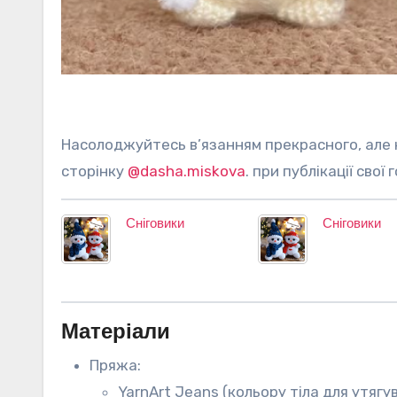
Насолоджуйтесь в’язанням прекрасного, але не забудьте віддячити автору за її працю: позначте її
сторінку
@dasha.miskova
. при публікації свої
Сніговики
Сніговики
Матеріали
Пряжа:
YarnArt Jeans (кольору тіла для утягу