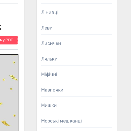
Лінивці
:
Леви
му PDF
Лисички
Ляльки
Міфічні
Мавпочки
Мишки
Морські мешканці