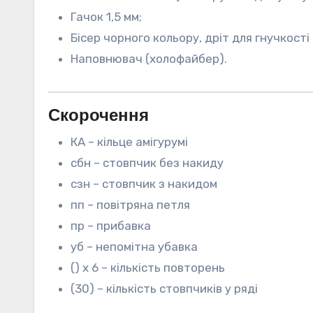
Гачок 1,5 мм;
Бісер чорного кольору, дріт для гнучкості
Наповнювач (холофайбер).
Скорочення
КА – кільце амігурумі
сбн – стовпчик без накиду
сзн – стовпчик з накидом
пп – повітряна петля
пр – прибавка
уб – непомітна убавка
() х 6 – кількість повторень
(30) – кількість стовпчиків у ряді