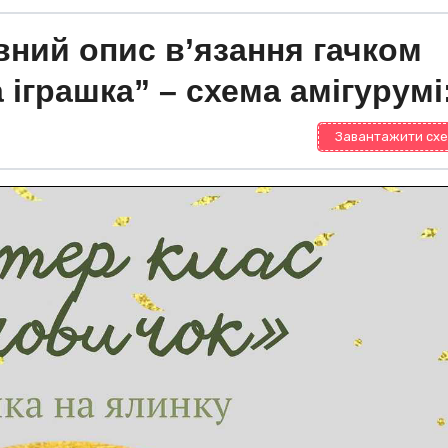
ний опис в’язання гачком
 іграшка” – схема амігурумі
Завантажити схе