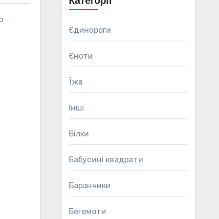
Категорії
Єдинороги
Єноти
Їжа
Інші
Білки
ш
Бабусині квадрати
Баранчики
Бегемоти