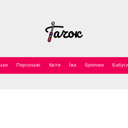
ьки
Персонажі
Квіти
Їжа
Брелоки
Бабуси