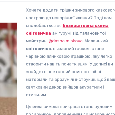
Хочете додати трішки зимового казкового
настрою до новорічної ялинки? Тоді вам
сподобається ця
безкоштовна схема
сніговичка
амігурумі від талановитої
майстрині
@dasha.miskova
. Маленький
сніговичок
, в’язааний гачком, стане
чарівною ялинковою іграшкою, яку легко
створити навіть початківцям. У дописі ви
знайдете поетапний опис, потрібні
матеріали та зрозумілі інструкції, щоб ва
святковий декор вийшов акуратним і
стильним.
Ця мила зимова прикраса стане чудовим
подарунком, доповненням до новорічного