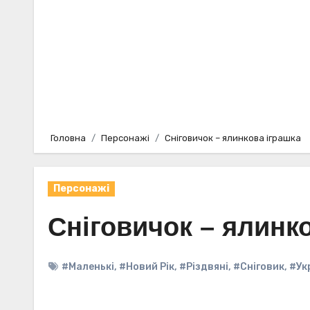
Головна
Персонажі
Сніговичок – ялинкова іграшка
Персонажі
Сніговичок – ялинк
#Маленькі
,
#Новий Рік
,
#Різдвяні
,
#Сніговик
,
#Ук