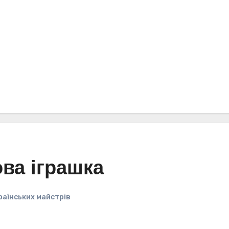
ова іграшка
раїнських майстрів