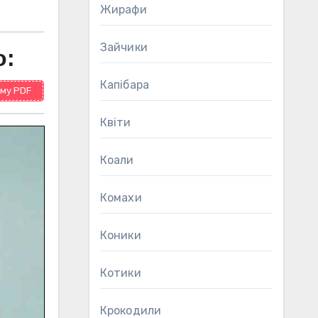
Жирафи
Зайчики
о:
Капібара
му PDF
Квіти
Коали
Комахи
Коники
Котики
Крокодили