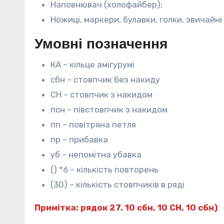
Наповнювач (холофайбер);
Ножиці, маркери, булавки, голки, звичайн
Умовні позначення
КА – кільце амігурумі
сбн – стовпчик без накиду
СН – стовпчик з накидом
псн – півстовпчик з накидом
пп – повітряна петля
пр – прибавка
уб – непомітна убавка
() *6 – кількість повторень
(30) – кількість стовпчиків в ряді
Примітка: рядок 27. 10 сбн, 10 СН, 10 сбн)