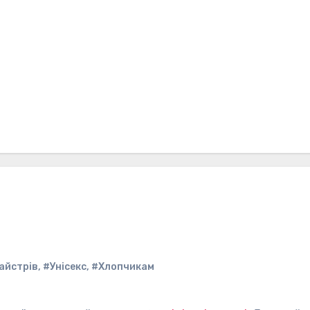
айстрів
,
#Унісекс
,
#Хлопчикам