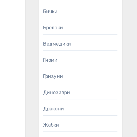
Бички
Брелоки
Ведмедики
Гноми
Гризуни
Динозаври
Дракони
Жабки