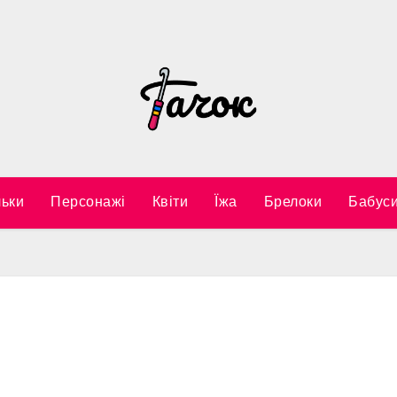
ьки
Персонажі
Квіти
Їжа
Брелоки
Бабуси