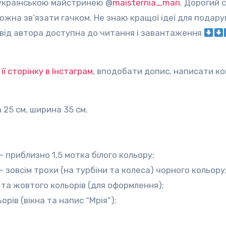
 українською майстринею @
maisternia_mari
. Дорогий 
можна зв’язати гачком. Не знаю кращої ідеї для подар
від автора доступна до читання і завантаження
и
її сторінку в Інстаграм
, вподобати допис, написати к
 25 см, ширина 35 см.
– приблизно 1,5 мотка білого кольору;
– зовсім трохи (на турбіни та колеса) чорного кольору
 та жовтого кольорів (для оформлення);
рів (вікна та напис “Мрія”);