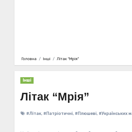
Головна
Інші
Літак “Мрія”
Інші
Літак “Мрія”
#Літак
,
#Патріотичні
,
#Плюшеві
,
#Українських м