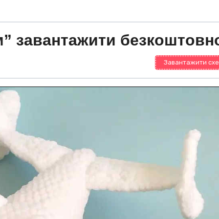
ом” завантажити безкоштовн
Завантажити схе