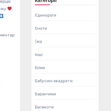
Категорії
серцю
унку
.
Єдинороги
.
Єноти
оментар
Їжа
Інші
Білки
Бабусині квадрати
;
Баранчики
Бегемоти