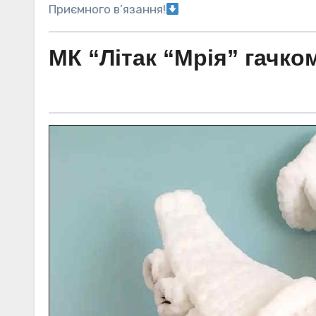
Приємного в’язання!
МК “Літак “Мрія” гачк