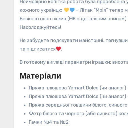
Неймовірно копітка робота була пророблена
кожного українцю
– Літак “Мрія” тепер 
Безкоштовно схема (МК з детальним описом) 
Насолоджуйтесь!
Не забудьте подякувати майстрині, тегнувш
та підписатися
.
В готовому вигляді параметри іграшки: висота
Матеріали
Пряжа плюшева Yarnart Dolce (чи аналог) 
Пряжа плюшева Yarnart Dolce (чи аналог) 
Пряжа середньої товщини білого, синього
Фетр білого та чорного (або синього) кольо
Гачки №4 та №2;