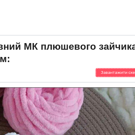
вний МК плюшевого зайчик
ом:
Завантажити схе