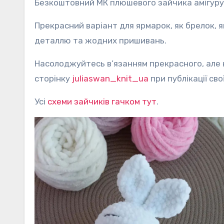
Безкоштовний МК плюшевого зайчика амігурум
Прекрасний варіант для ярмарок, як брелок, 
деталлю та жодних пришивань.
Насолоджуйтесь в’язанням прекрасного, але н
сторінку
juliaswan_knit_ua
при публікації сво
Усі
схеми зайчиків гачком тут
.