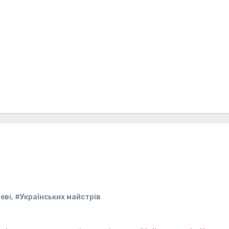
еві
,
#Українських майстрів