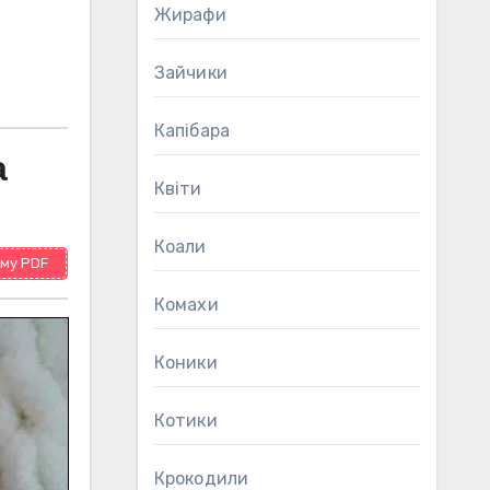
Жирафи
Зайчики
Капібара
а
Квіти
Коали
му PDF
Комахи
Коники
Котики
Крокодили