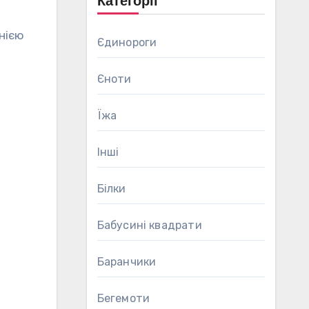
Категорії
днією
Єдинороги
Єноти
Їжа
Інші
Білки
Бабусині квадрати
Баранчики
Бегемоти