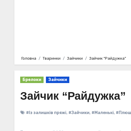
Головна
Тваринки
Зайчики
Зайчик “Райдужка”
Брелоки
Зайчики
Зайчик “Райдужка”
#Із залишків пряжі
,
#Зайчики
,
#Маленькі
,
#Плюш