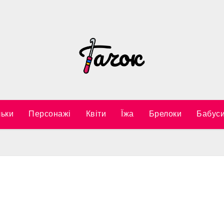
ьки
Персонажі
Квіти
Їжа
Брелоки
Бабуси