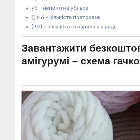
уб – непомітна убавка
() х 6 – кількість повторень
(30) – кількість стовпчиків у ряді
Завантажити безкошто
амігурумі – схема гачк