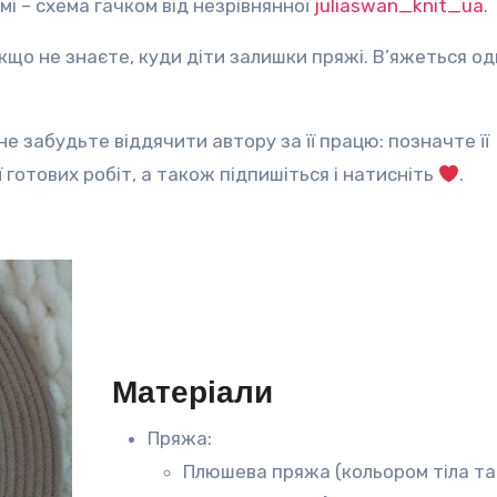
і – схема гачком від незрівнянної
juliaswan_knit_ua
.
якщо не знаєте, куди діти залишки пряжі. В’яжеться о
е забудьте віддячити автору за її працю: позначте її
ї готових робіт, а також підпишіться і натисніть
.
Матеріали
Пряжа:
Плюшева пряжа (кольором тіла та