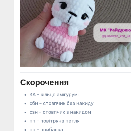
Скорочення
КА – кільце амігурумі
сбн – стовпчик без накиду
сзн – стовпчик з накидом
пп – повітряна петля
пр – прибавка