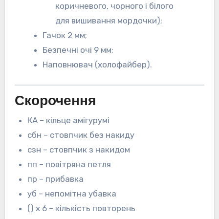
коричневого, чорного і білого
для вишивання мордочки);
Гачок 2 мм;
Безпечні очі 9 мм;
Наповнювач (холофайбер).
Скорочення
КА – кільце амігурумі
сбн – стовпчик без накиду
сзн – стовпчик з накидом
пп – повітряна петля
пр – прибавка
уб – непомітна убавка
() х 6 – кількість повторень