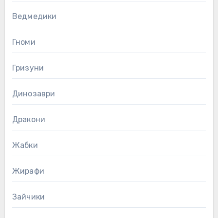
Ведмедики
Гноми
Гризуни
Динозаври
Дракони
Жабки
Жирафи
Зайчики