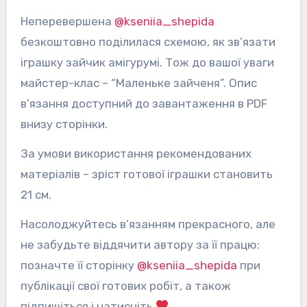
Неперевершена
@kseniia_shepida
безкоштовно поділилася схемою, як зв’язати
іграшку зайчик амігурумі. Тож до вашої уваги
майстер-клас – “Маленьке зайченя”. Опис
в’язання доступний до завантаження в PDF
внизу сторінки.
За умови використання рекомендованих
матеріалів – зріст готової іграшки становить
21 см.
Насолоджуйтесь в’язанням прекрасного, але
не забудьте віддячити автору за її працю:
позначте її сторінку
@kseniia_shepida
при
публікації свої готових робіт, а також
підпишіться і натисніть
.