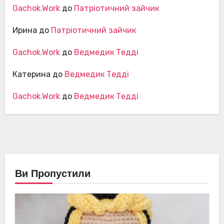
Gachok.Work
до
Патріотичний зайчик
Ирина
до
Патріотичний зайчик
Gachok.Work
до
Ведмедик Тедді
Катерина
до
Ведмедик Тедді
Gachok.Work
до
Ведмедик Тедді
Ви Пропустили