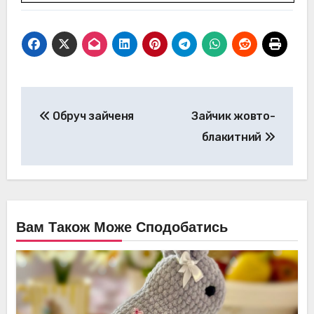
Навігація
Обруч зайченя
Зайчик жовто-
записів
блакитний
Вам Також Може Сподобатись