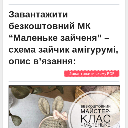
Завантажити
безкоштовний МК
“Маленьке зайченя” –
схема зайчик амігурумі,
опис в’язання:
Завантажити схему PDF