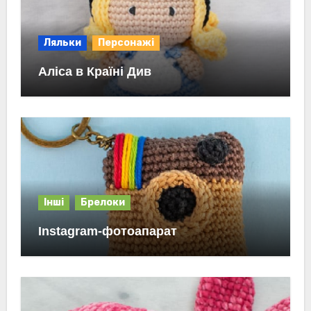
Ляльки
Персонажі
Аліса в Країні Див
Інші
Брелоки
Instagram-фотоапарат