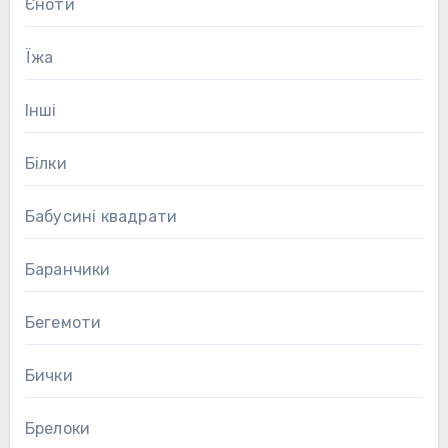
Єноти
Їжа
Інші
Білки
Бабусині квадрати
Баранчики
Бегемоти
Бички
Брелоки