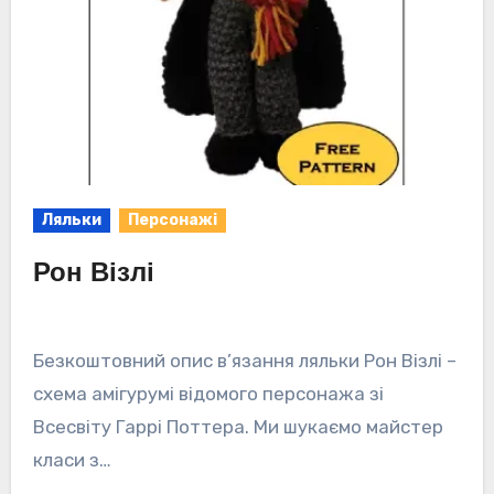
Ляльки
Персонажі
Рон Візлі
Безкоштовний опис в’язання ляльки Рон Візлі –
схема амігурумі відомого персонажа зі
Всесвіту Гаррі Поттера. Ми шукаємо майстер
класи з…