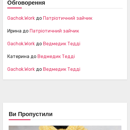
Обговорення
Gachok.Work
до
Патріотичний зайчик
Ирина
до
Патріотичний зайчик
Gachok.Work
до
Ведмедик Тедді
Катерина
до
Ведмедик Тедді
Gachok.Work
до
Ведмедик Тедді
Ви Пропустили