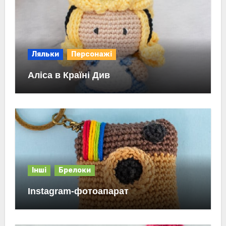
Ляльки
Персонажі
Аліса в Країні Див
Інші
Брелоки
Instagram-фотоапарат