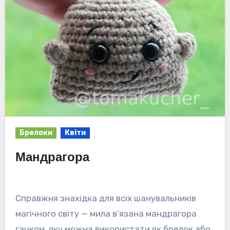
Брелоки
Квіти
Мандрагора
Справжня знахідка для всіх шанувальників
магічного світу — мила в’язана мандрагора
гачком, яку можна використати як брелок або