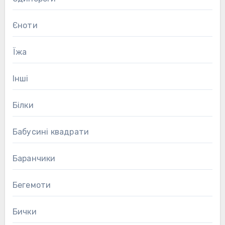
Єноти
Їжа
Інші
Білки
Бабусині квадрати
Баранчики
Бегемоти
Бички