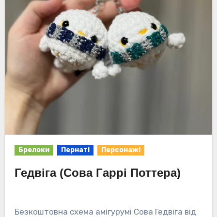
Брелоки
Пернаті
Персонажі
Гедвіга (Сова Гаррі Поттера)
Безкоштовна схема амігурумі Сова Гедвіга від