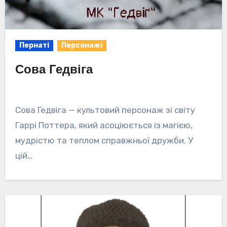
Пернаті
Персонажі
Сова Гедвіга
Сова Гедвіга — культовий персонаж зі світу
Гаррі Поттера, який асоціюється із магією,
мудрістю та теплом справжньої дружби. У
цій…