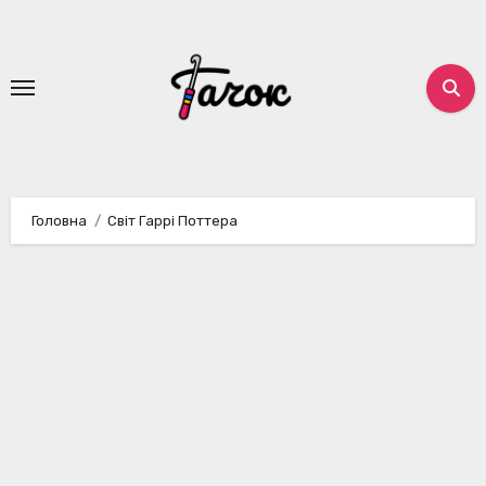
Перейти
до
вмісту
Головна
Світ Гаррі Поттера