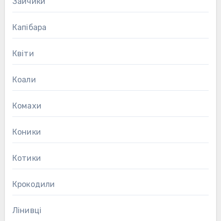
Зайчики
Капібара
Квіти
Коали
Комахи
Коники
Котики
Крокодили
Лінивці