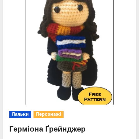
Ляльки
Персонажі
Герміона Ґрейнджер