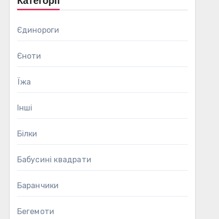
Категорії
Єдинороги
Єноти
Їжа
Інші
Білки
Бабусині квадрати
Баранчики
Бегемоти