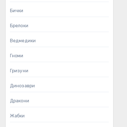
Бички
Брелоки
Ведмедики
Гноми
Гризуни
Динозаври
Дракони
Жабки