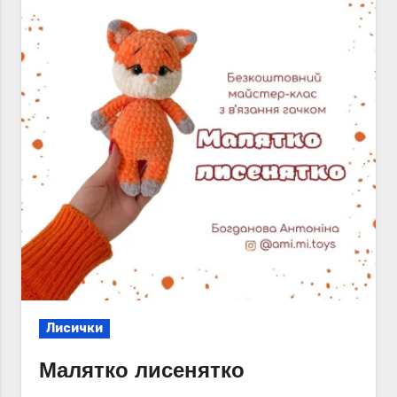
Лисички
Малятко лисенятко