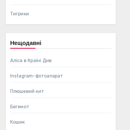
Тигрики
Нещодавні
Аліса в Країні Див
Instagram-фотоапарат
Плюшевий кит
Бегемот
Кошик