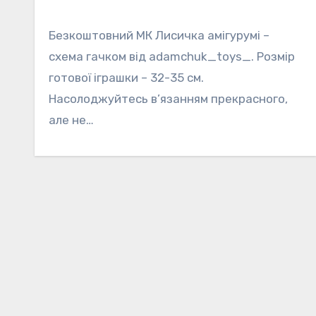
Безкоштовний МК Лисичка амігурумі –
схема гачком від adamchuk_toys_. Розмір
готової іграшки – 32-35 см.
Насолоджуйтесь в’язанням прекрасного,
але не…