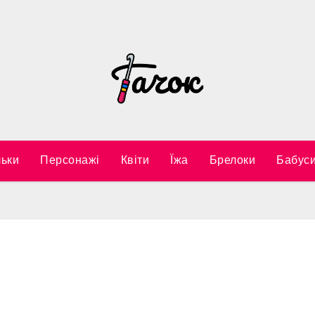
ьки
Персонажі
Квіти
Їжа
Брелоки
Бабуси