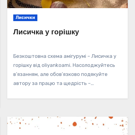
Лисички
Лисичка у горішку
Безкоштовна схема амігурумі – Лисичка у
горішку від oliyankoami. Насолоджуйтесь
в’язанням, але обов’язково подякуйте
автору за працю та щедрість –…