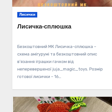
Лисички
Лисичка-сплюшка
Безкоштовний МК Лисичка-сплюшка –
схема амігурумі та безкоштовний опис
в’язання іграшки гачком від
неперевершеної juja_magic_toys. Розмір
готової лисички – 16…