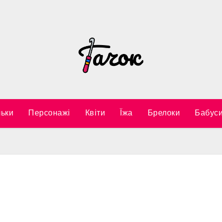
ьки
Персонажі
Квіти
Їжа
Брелоки
Бабуси