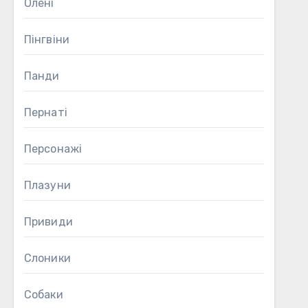
Олені
Пінгвіни
Панди
Пернаті
Персонажі
Плазуни
Привиди
Слоники
Собаки