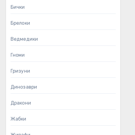
Бички
Брелоки
Ведмедики
Гноми
Гризуни
Динозаври
Дракони
Жабки
Жирафи