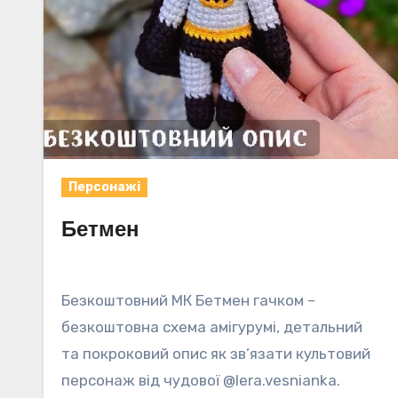
Персонажі
Бетмен
Безкоштовний МК Бетмен гачком –
безкоштовна схема амігурумі, детальний
та покроковий опис як зв’язати культовий
персонаж від чудової @lera.vesnianka.