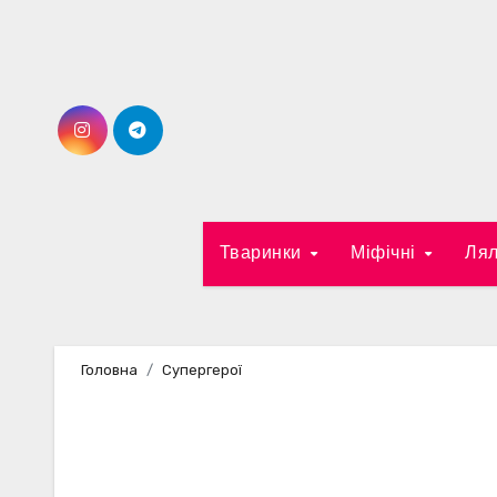
Перейти
до
вмісту
Тваринки
Міфічні
Лял
Головна
Супергерої