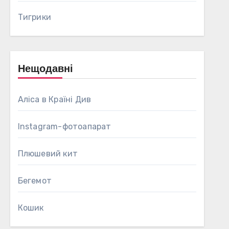
Тигрики
Нещодавні
Аліса в Країні Див
Instagram-фотоапарат
Плюшевий кит
Бегемот
Кошик