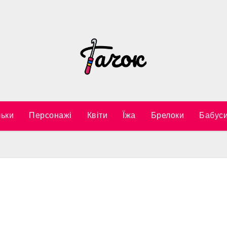
ьки
Персонажі
Квіти
Їжа
Брелоки
Бабуси