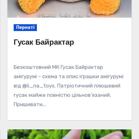
Пернаті
Гусак Байрактар
Безкоштовний МК Гусак Байрактар
амігурумі – схема та опис іграшки амігурумі
від @li_na_toys. Патріотичний плюшевий
гусак майже повністю цільнов’язаний.
Пришивати…