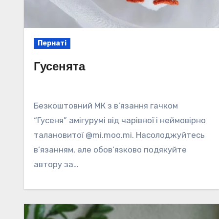
Пернаті
Гусенята
Безкоштовний МК з в’язання гачком
“Гусеня” амігурумі від чарівної і неймовірно
талановитої @mi.moo.mi. Насолоджуйтесь
в’язанням, але обов’язково подякуйте
автору за…