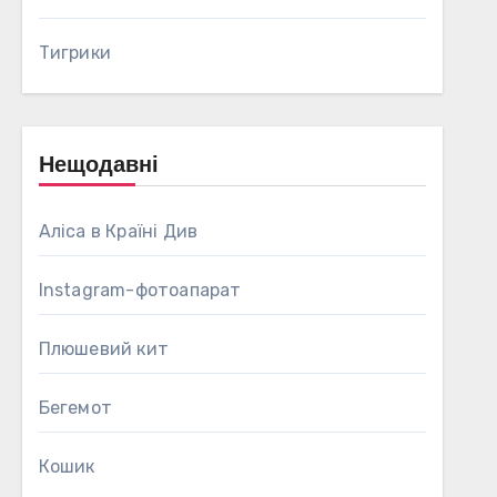
Тигрики
Нещодавні
Аліса в Країні Див
Instagram-фотоапарат
Плюшевий кит
Бегемот
Кошик