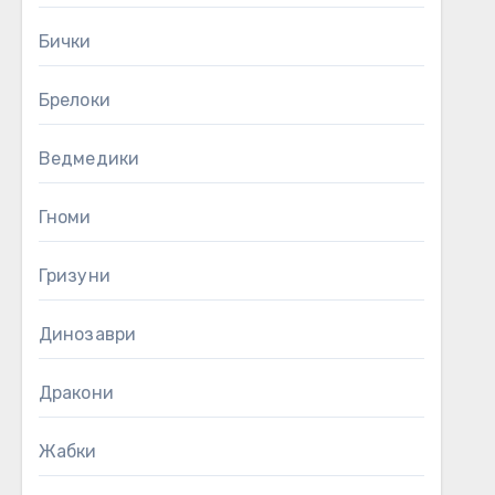
Бички
Брелоки
Ведмедики
Гноми
Гризуни
Динозаври
Дракони
Жабки