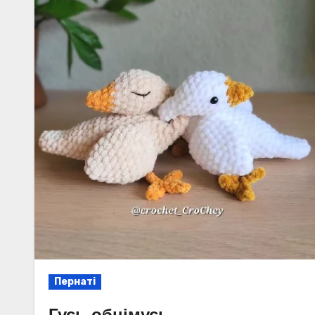
Пернаті
Гусь-обнімусь