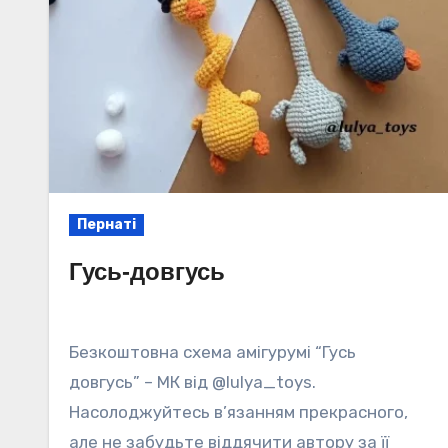
Пернаті
Гусь-довгусь
Безкоштовна схема амігурумі “Гусь
довгусь” – МК від @lulya_toys.
Насолоджуйтесь в’язанням прекрасного,
але не забудьте віддячити автору за її