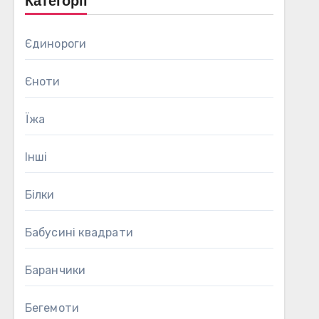
Категорії
Єдинороги
Єноти
Їжа
Інші
Білки
Бабусині квадрати
Баранчики
Бегемоти