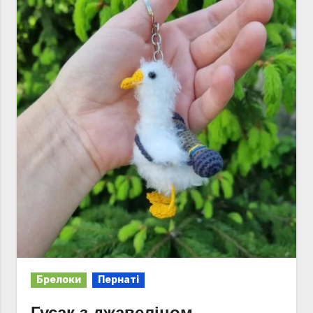
Брелоки
Пернаті
Гусак з джавеліном