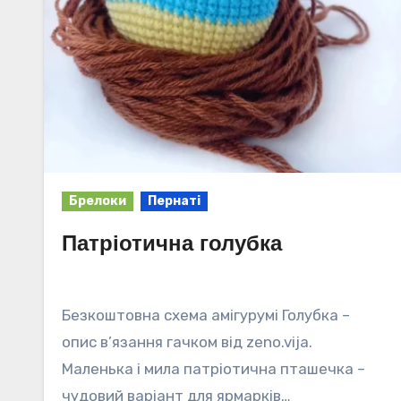
Брелоки
Пернаті
Патріотична голубка
Безкоштовна схема амігурумі Голубка –
опис в’язання гачком від zeno.vija.
Маленька і мила патріотична пташечка –
чудовий варіант для ярмарків…