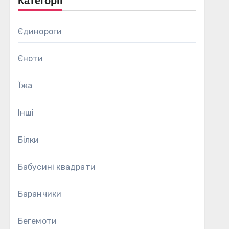
Категорії
Єдинороги
Єноти
Їжа
Інші
Білки
Бабусині квадрати
Баранчики
Бегемоти