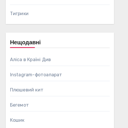
Тигрики
Нещодавні
Аліса в Країні Див
Instagram-фотоапарат
Плюшевий кит
Бегемот
Кошик