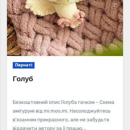
Пернаті
Голуб
Безкоштовний опис Голуба гачком – Схема
амігурумі від mi.moo.mi. Насолоджуйтесь
в’язанням прекрасного, але не забудьте
віддячити автору за її працю:…