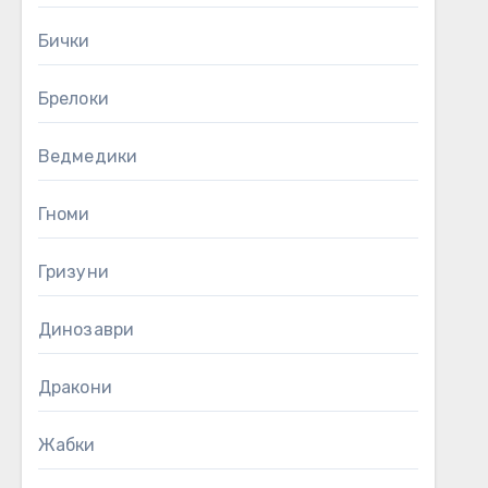
Бички
Брелоки
Ведмедики
Гноми
Гризуни
Динозаври
Дракони
Жабки