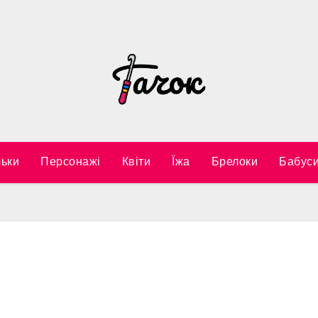
ьки
Персонажі
Квіти
Їжа
Брелоки
Бабуси