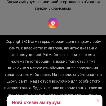
Схеми амігурумі, описи, майстер-класи з в'язання
гачком українською
Copyright © Всі матеріали, розміщені на цьому веб-
сайті, є власністю їх авторів, які чітко вказані у
кожному дописі. Усі майстер-класи та схеми
належать їх творцям і використовуються тут
виключно з метою ознайомлення та просування
талановитих майстринь. Матеріали, опубліковані на
цьому сайті, надаються виключно для особистого
використання. Будь-яке інше використання, таке як
копіювання, несанкціоноване поширення, зміна,
✕
перепродаж чи будь-яка інша форма використання
Нові схеми амігурумі