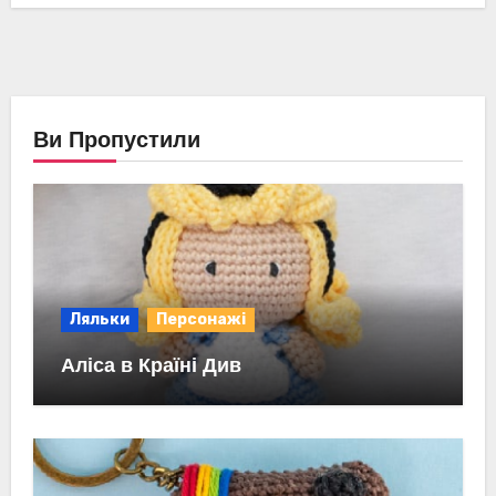
Ви Пропустили
Ляльки
Персонажі
Аліса в Країні Див