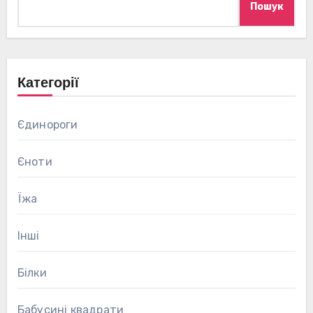
Пошук
Категорії
Єдинороги
Єноти
Їжа
Інші
Білки
Бабусині квадрати