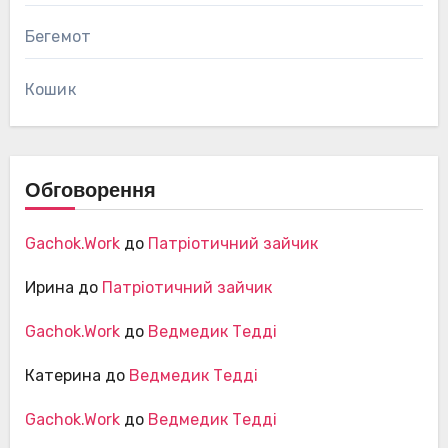
Бегемот
Кошик
Обговорення
Gachok.Work
до
Патріотичний зайчик
Ирина
до
Патріотичний зайчик
Gachok.Work
до
Ведмедик Тедді
Катерина
до
Ведмедик Тедді
Gachok.Work
до
Ведмедик Тедді