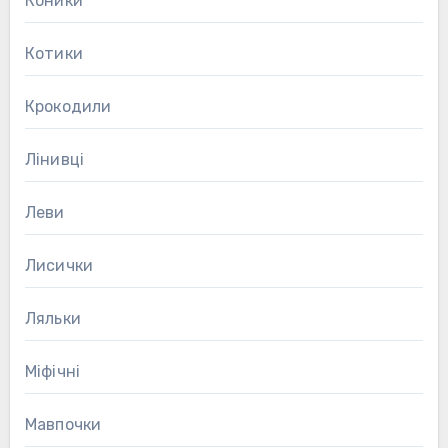
Коники
Котики
Крокодили
Лінивці
Леви
Лисички
Ляльки
Міфічні
Мавпочки