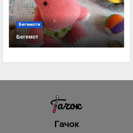
Бегемоти
Бегемот
Гачок