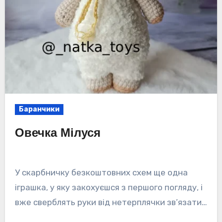
Баранчики
Овечка Мілуся
У скарбничку безкоштовних схем ще одна
іграшка, у яку закохуєшся з першого погляду, і
вже сверблять руки від нетерплячки зв’язати…