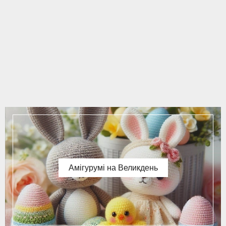
Амігурумі на Великдень