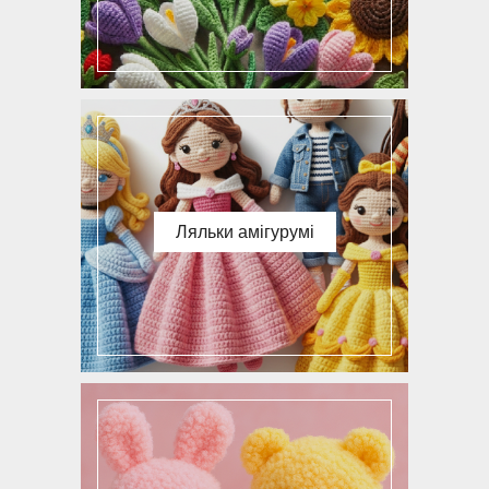
Ляльки амігурумі