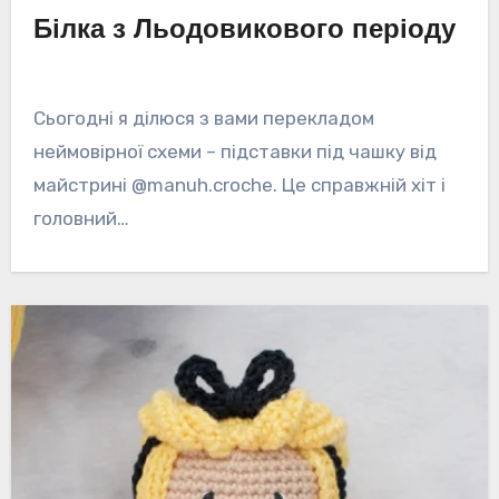
Білка з Льодовикового періоду
Сьогодні я ділюся з вами перекладом
неймовірної схеми – підставки під чашку від
майстрині @manuh.croche. Це справжній хіт і
головний…