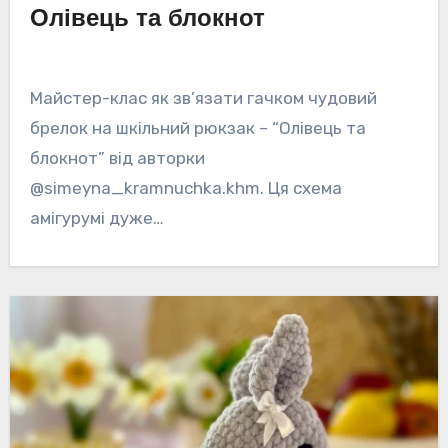
Олівець та блокнот
Майстер-клас як зв’язати гачком чудовий
брелок на шкільний рюкзак – “Олівець та
блокнот” від авторки
@simeyna_kramnuchka.khm. Ця схема
амігурумі дуже…