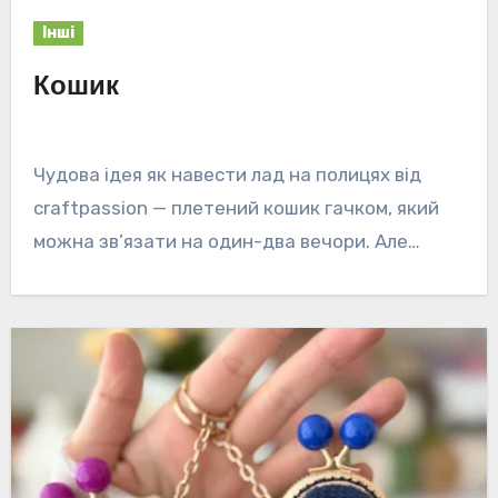
Інші
Кошик
Чудова ідея як навести лад на полицях від
craftpassion — плетений кошик гачком, який
можна зв’язати на один-два вечори. Але…