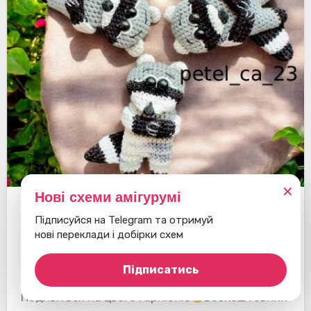
✕
Нові схеми амігурумі
Єноти
Брелоки
Підписуйся на Telegram та отримуй
нові переклади і добірки схем
Брошка Єнот
Підписатись
Подивіться на цього гарнюню
Безкоштовний