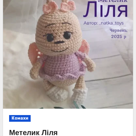
Комахи
Метелик Ліля