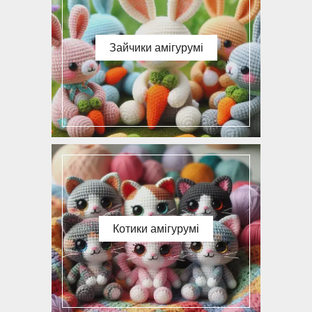
Зайчики амігурумі
Котики амігурумі