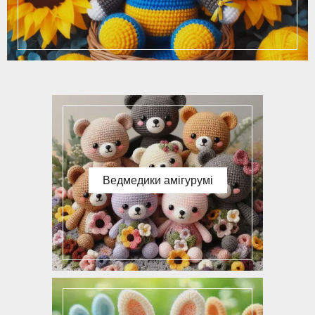
Ведмедики амігурумі