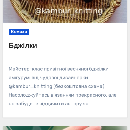
Комахи
Бджілки
Майстер-клас привітної весняної бджілки
амігурумі від чудової дизайнерки
@kambur_knitting (безкоштовна схема).
Насолоджуйтесь в’язанням прекрасного, але
не забудьте віддячити автору за…