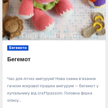
Бегемоти
Бегемот
Час для літніх амігурумі! Нова схема в’язання
гачком яскравої іграшки амігурумі — бегемот у
купальнику від craftpassion. Головна фішка
опису…