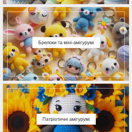
Брелоки та міні-амігурумі
Патріотичні амігурумі