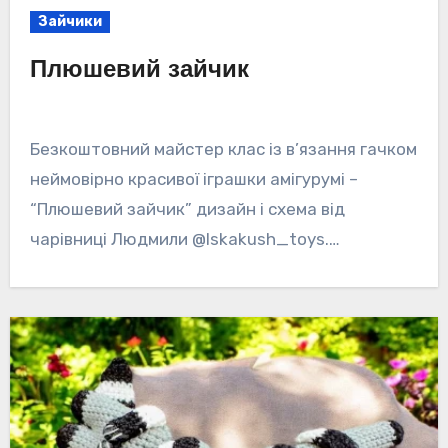
Зайчики
Плюшевий зайчик
Безкоштовний майстер клас із в’язання гачком
неймовірно красивої іграшки амігурумі –
“Плюшевий зайчик” дизайн і схема від
чарівниці Людмили @lskakush_toys.…