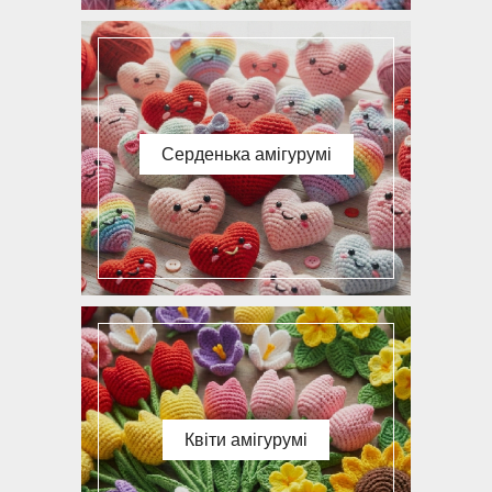
Серденька амігурумі
Квіти амігурумі