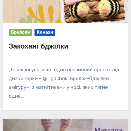
Брелоки
Комахи
Закохані бджілки
До вашої уваги ще один незвичний проект від
дизайнерки – @_gachok. Брелок-бджілки
амігурумі з магнітиками у носі, яких тягне
одне…