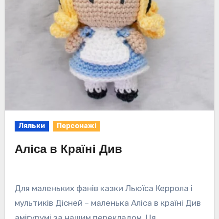
Ляльки
Персонажі
Аліса в Країні Див
Для маленьких фанів казки Льюїса Керрола і
мультиків Дісней – маленька Аліса в країні Див
амігурумі за нашим перекладом. Ця…