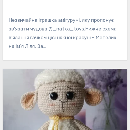
Незвичайна іграшка амігурумі, яку пропонує
зв’язати чудова @_natka_toys.Нижче схема
в’язання гачком цієї ніжної красуні – Метелик
на ім’я Ліля. За…